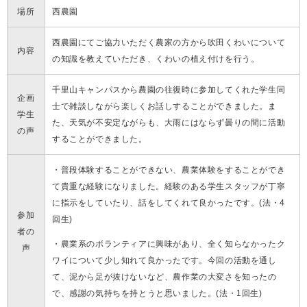
場所
西農園
西農園にてご協力いただく農家の方から吹田くわいについて
内容
の知識を教えていただき、くわいの植え付けを行う。
千里山キャンパスから農園の往復時に参加してくれた学生同
企画
士で雑談しながら楽しくお話しすることができました。ま
学生
た、天気が不安定ながらも、大雨にはならず曇りの間に活動
の声
することができました。
・普段体験することができない、農業体験をすることができ
て貴重な経験になりました。経験のある学生スタッフが丁寧
に指示をしていたり、話をしてくれて良かったです。(法・4
参加
回生)
者の
・農業系のボランティアに興味があり、全く知らなかったク
声
ワイについて少し知れて良かったです。今回の活動を通し
て、泥から足が抜けないなど、農作業の大変さを知ったの
で、感謝の気持ちを持とうと思いました。(法・1回生)