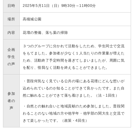
日時
2025年5月11日（日）9時30分～11時00分
場所
高槻城公園
内容
花壇の整備、落ち葉の掃除
３つのグループに分かれて活動をしたため、学生同士で交流
企画
をもてました。参加者が少なく１人当たりの作業量が増えた
学生
ため、活動終了予定時間を過ぎてしまいましたが、周囲に気
の声
を配り、怪我なく活動を終えることができました。
・普段何気なく見ている公共の場にある花壇にどんな想いが
込められているのか知ることができて良かったです。また自
参加
然に触れることができて落ち着けました。（法・1回生）
者の
・自然との触れ合いと地域貢献のため参加しました。普段関
声
わることのない地域の方や他学年・他学部の関大生と交流で
きて楽しかったです。（政策・4回生）