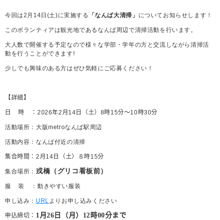
今回は
2
月
14
日
(
土
)
に実施する
「なんば大清掃」
についてお知らせします！
このボランティアは観光地であるなんば周辺で清掃活動を行います。
大人数で開催する予定なので様々な学部・学年の方と交流しながら清掃活
動を行うことができます
!
少しでも興味のある方はぜひ気軽にご応募ください！
【詳細】
日時
：
2026
年
2
月
14
日（土）8
時15
分～
10
時
30
分
活動場所：大阪
metro
なんば駅周辺
活動内容：なんば付近の清掃
集合時間：
2
月
14
日（土）８時15
分
戎橋（グリコ看板前）
集合場所：
服装
：動きやすい服装
申し込み：
URL
よりお申し込みください
1
月
26
日（月）
12
時
00
分まで
申込締切：