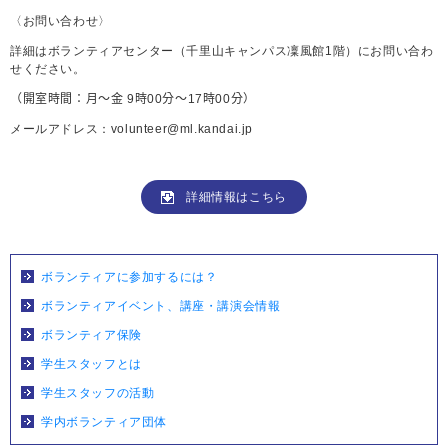
〈お問い合わせ〉
詳細はボランティアセンター（千里山キャンパス凜風館
1
階）にお問い合わ
せください。
（開室時間：月～金
9
時
00
分～
17
時
00
分）
メールアドレス：
volunteer@ml.kandai.jp
詳細情報はこちら
ボランティアに参加するには？
ボランティアイベント、講座・講演会情報
ボランティア保険
学生スタッフとは
学生スタッフの活動
学内ボランティア団体