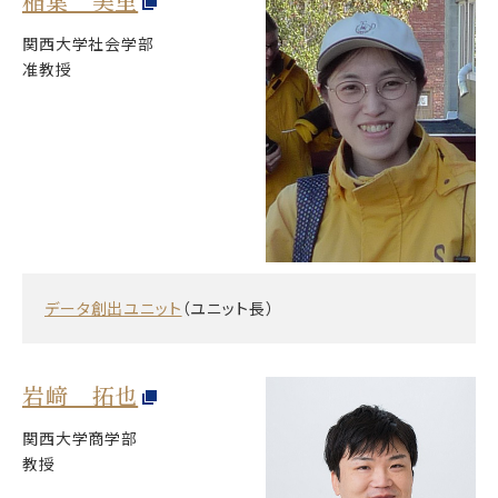
稲葉 美里
関西大学社会学部
准教授
データ創出ユニット
（ユニット長）
岩﨑 拓也
関西大学商学部
教授