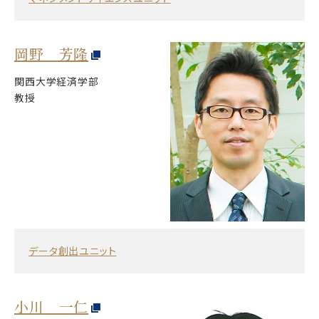
岡野 芳隆
関西大学経済学部
教授
データ創出ユニット
小川 一仁