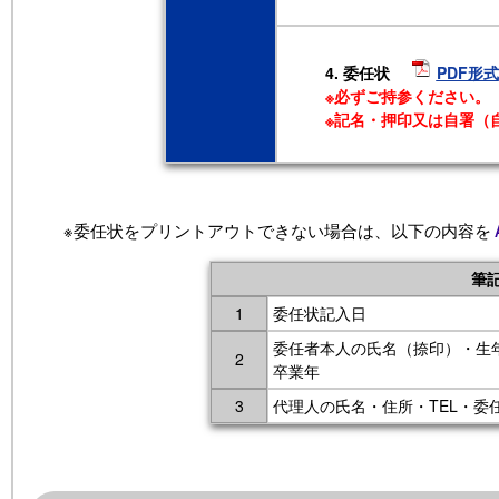
4. 委任状
PDF形式
※必ずご持参ください。
※記名・押印又は自署（
※委任状をプリントアウトできない場合は、以下の内容を
筆
1
委任状記入日
委任者本人の氏名（捺印）・生年
2
卒業年
3
代理人の氏名・住所・TEL・委