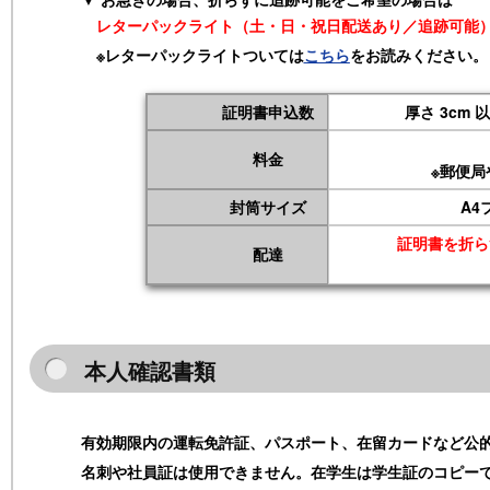
レターパックライト（土・日・祝日配送あり／追跡可能
※レターパックライトついては
こちら
をお読みください。
証明書申込数
厚さ 3cm 以
料金
※郵便
封筒サイズ
A4
証明書を折ら
配達
本人確認書類
有効期限内の運転免許証、パスポート、在留カードなど公
名刺や社員証は使用できません。在学生は学生証のコピー