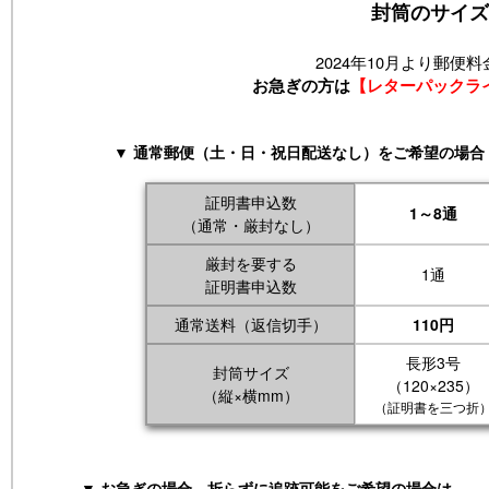
封筒のサイズ
2024年10月より郵便
お急ぎの方は
【レターパックラ
▼ 通常郵便（土・日・祝日配送なし）をご希望の場合
証明書申込数
1～8通
（通常・厳封なし）
厳封を要する
1通
証明書申込数
通常送料（返信切手）
110円
長形3号
封筒サイズ
（120×235）
（縦×横mm）
（証明書を三つ折
▼ お急ぎの場合、折らずに追跡可能をご希望の場合は