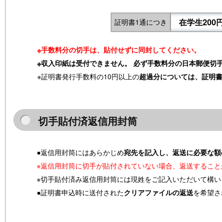
在学生200円
証明書1通につき
※手数料分の切手は、貼付せずに同封してください。
※収入印紙は受付できません。 必ず手数料分の日本郵便切
※証明書発行手数料の10円以上の
超過分については、証明
切手貼付済返信用封筒
●返信用封筒にはあらかじめ
宛先を記入し、返送に必要な額
※返信用封筒に切手が貼付されていない場合、返送するこ
※切手貼付済み返信用封筒には現姓をご記入いただいて構い
●証明書申込時に送付された
クリアファイルの返送
を希望さ