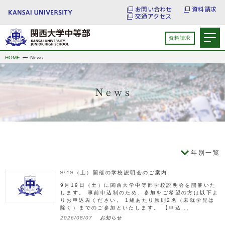
お問い合わせ
資料請求
交通アクセス
資料請求
HOME
News
年別一覧
9/19（土）開催の学校説明会のご案内
9月19日（土）に関西大学中等部学校説明会を開催いた
します。 事前申込制のため、参加をご希望の方は以下よ
りお申込みください。 1組あたり原則2名（未就学児は
除く）までのご参加といたします。 【申込...
2026/08/07
お知らせ