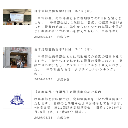
台湾短期交換留学3日目 3/13（金）
中等部生、高等部生ともに現地校での2日目を迎えま
した。 中等部生は、1限目に「音楽」の授業を受けま
した。授業の始めに、先生からいくつかの単語の中国語
と日本語の言い方の違いを教えてもらい、中等部生た...
2026/03/17
お知らせ
台湾短期交換留学2日目 3/12（木）
中等部生高等部生ともに現地校での授業の初日を迎え
ました。生徒たちはそれぞれ１限目の授業において、英
語で自己紹介をし、クラスメートに温かく迎えられまし
た。 中等部生たちは「クリティカルシンキング」
の...
2026/03/13
お知らせ
【吹奏楽部・合唱部】定期演奏会のご案内
吹奏楽部と合唱部では、定期演奏会を下記の通り開催い
たします。 皆様のご来場を心よりお待ちしております。
○吹奏楽部 第11回記念定期演奏会 ・日時：2026年3
月25日（水）17時45分 開場...
2026/03/13
お知らせ