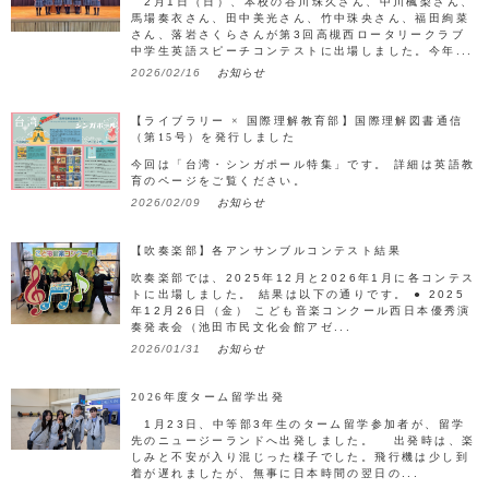
2月1日（日）、本校の谷川珠久さん、中川楓梨さん、
馬場奏衣さん、田中美光さん、竹中珠央さん、福田絢菜
さん、落岩さくらさんが第3回高槻西ロータリークラブ
中学生英語スピーチコンテストに出場しました。今年...
2026/02/16
お知らせ
【ライブラリー × 国際理解教育部】国際理解図書通信
（第15号）を発行しました
今回は「台湾・シンガポール特集」です。 詳細は英語教
育のページをご覧ください。
2026/02/09
お知らせ
【吹奏楽部】各アンサンブルコンテスト結果
吹奏楽部では、2025年12月と2026年1月に各コンテス
トに出場しました。 結果は以下の通りです。 ● 2025
年12月26日（金） こども音楽コンクール西日本優秀演
奏発表会（池田市民文化会館アゼ...
2026/01/31
お知らせ
2026年度ターム留学出発
1月23日、中等部3年生のターム留学参加者が、留学
先のニュージーランドへ出発しました。 出発時は、楽
しみと不安が入り混じった様子でした。飛行機は少し到
着が遅れましたが、無事に日本時間の翌日の...