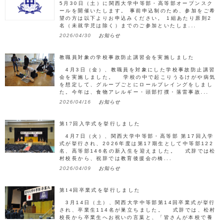
5月30日（土）に関西大学中等部・高等部オープンスク
ールを開催いたします。 事前申込制のため、参加をご希
望の方は以下よりお申込みください。 1組あたり原則2
名（未就学児は除く）までのご参加といたしま...
2026/04/30
お知らせ
教職員対象の学校事故防止講習会を実施しました
4月3日（金）、教職員を対象にした学校事故防止講習
会を実施しました。 学校の中で起こりうるけがや病気
を想定して、グループごとにロールプレイングをしまし
た。今年は、食物アレルギー・頭部打撲・落雷事故...
2026/04/16
お知らせ
第17回入学式を挙行しました
4月7日（火）、関西大学中等部・高等部 第17回入学
式が挙行され、2026年度は第17期生として中等部122
名、高等部146名の新入生を迎えました。 式辞では松
村校長から、祝辞では教育後援会の橋...
2026/04/09
お知らせ
第14回卒業式を挙行しました
3月14日（土）、関西大学中等部第14回卒業式が挙行
され、卒業生114名が巣立ちました。 式辞では、松村
校長から卒業生へお祝いの言葉と、「皆さんが本校で養