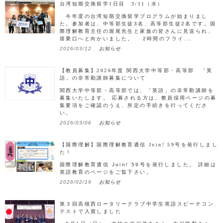
台湾短期交換留学1日目 3/11（水）
今年度の台湾短期交換留学プログラムが始まりまし
た。参加者は、中等部生徒3名、高等部生徒2名です。国
際理解教育主任の堀尾先生と家族の皆さんに見送られ、
搭乗口へと向かいました。 2時間のフライ...
2026/03/12
お知らせ
【教員募集】2026年度 関西大学中等部・高等部 「英
語」の非常勤講師募集について
関西大学中等部・高等部では、「英語」の非常勤講師を
募集いたします。 応募される方は、教員採用ページの募
集要項をご確認のうえ、所定の手続きを行ってくださ
い。
2026/03/06
お知らせ
【国際理解】国際理解教育通信 Join! 59号を発行しまし
た！
国際理解教育通信 Join! 59号を発行しました。 詳細は
英語教育のページをご覧下さい。
2026/02/19
お知らせ
第３回高槻西ロータリークラブ中学生英語スピーチコン
テストで入賞しました