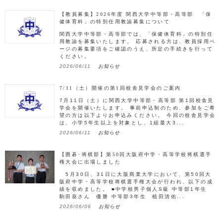
【教員募集】2026年度 関西大学中等部・高等部 「保
健体育科」の特別任用教諭募集について
関西大学中等部・高等部では、「保健体育科」の特別任
用教諭を募集いたします。 応募される方は、教員採用ペ
ージの募集要項をご確認のうえ、所定の手続きを行って
ください。
2026/06/11
お知らせ
7/11（土）開催の第1回校舎見学会のご案内
7月11日（土）に関西大学中等部・高等部 第1回校舎見
学会を開催いたします。 事前申込制のため、参加をご希
望の方は以下よりお申込みください。 今回の校舎見学会
は、小学5年生以上を対象とし、1組最大3...
2026/06/11
お知らせ
【囲碁･将棋部】第50回大阪府中学・高等学校将棋選手
権大会に出場しました
5月30日、31日に大阪商業大学において、第50回大
阪府中学・高等学校将棋選手権大会が行われ、以下の成
績を収めました。 ■中学校男子個人S級 中等部1年生
駒田葵さん 優勝 中等部3年生 植田清佑...
2026/06/06
お知らせ