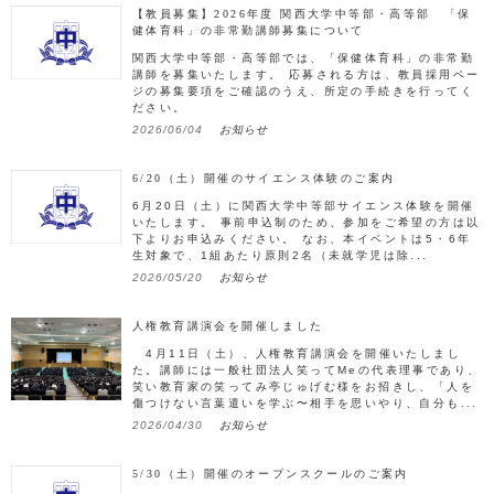
【教員募集】2026年度 関西大学中等部・高等部 「保
健体育科」の非常勤講師募集について
関西大学中等部・高等部では、「保健体育科」の非常勤
講師を募集いたします。 応募される方は、教員採用ペー
ジの募集要項をご確認のうえ、所定の手続きを行ってく
ださい。
2026/06/04
お知らせ
6/20（土）開催のサイエンス体験のご案内
6月20日（土）に関西大学中等部サイエンス体験を開催
いたします。 事前申込制のため、参加をご希望の方は以
下よりお申込みください。 なお、本イベントは5・6年
生対象で、1組あたり原則2名（未就学児は除...
2026/05/20
お知らせ
人権教育講演会を開催しました
4月11日（土）、人権教育講演会を開催いたしまし
た。講師には一般社団法人笑ってMeの代表理事であり、
笑い教育家の笑ってみ亭じゅげむ様をお招きし、「人を
傷つけない言葉遣いを学ぶ〜相手を思いやり、自分も...
2026/04/30
お知らせ
5/30（土）開催のオープンスクールのご案内