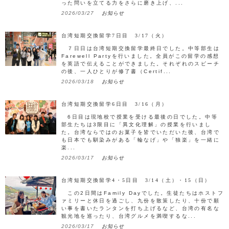
った問いを立てる力をさらに磨き上げ、...
2026/03/27
お知らせ
台湾短期交換留学7日目 3/17（火）
７日日は台湾短期交換留学最終日でした。中等部生は
Farewell Partyを行いました。全員がこの留学の感想
を英語で伝えることができました。それぞれのスピーチ
の後、一人ひとりが修了書（Certif...
2026/03/18
お知らせ
台湾短期交換留学6日目 3/16（月）
6日目は現地校で授業を受ける最後の日でした。中等
部生たちは3限目に「異文化理解」の授業を行いまし
た。台湾ならではのお菓子を皆でいただいた後、台湾で
も日本でも馴染みがある「輪なげ」や「独楽」を一緒に
楽...
2026/03/17
お知らせ
台湾短期交換留学4・5日目 3/14（土）・15（日）
この2日間はFamily Dayでした。生徒たちはホストフ
ァミリーと休日を過ごし、九份を散策したり、十份で願
い事を書いたランタンを打ち上げるなど、台湾の有名な
観光地を巡ったり、台湾グルメを満喫するな...
2026/03/17
お知らせ