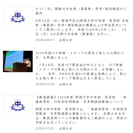
9/13（日）開催の文化祭（葦葉祭）見学+個別相談のご
案内
9月13日（日）開催予定の関西大学中等部・高等部 文化
祭（葦葉祭）見学+個別相談の概要および申込受付につ
いてご案内いたします。 本校では9月12日（土）、13
日（日）の2日間で文化祭（葦葉祭）を行い...
2026/08/07
お知らせ
2026年度ICT研修「メディアの変化と私たちの関わり
方」を実施しました
7月18日、生徒ICT委員会が中心となり、ICT研修
「メディアの変化と私たちの関わり方」を実施しまし
た。 近年、SNSや生成AIの急速な発展により、私た
ちを取り巻くメディア環境は大きく変化していま...
2026/07/28
お知らせ
【教員募集】2026年度 関西大学中等部・高等部 「保
健体育科」の特別任用教諭・非常勤講師募集について
関西大学中等部・高等部では、「保健体育科」の特別任
用教諭・非常勤講師を募集いたします。 応募される方
は、教員採用ページの募集要項をご確認のうえ、所定の
手続きを行ってください。
2026/07/21
お知らせ