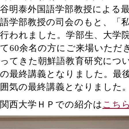
谷明泰外国語学部教授による
語学部教授の司会のもと、「
行われました。学部生、大学
て
60
余名の方にご来場いただ
ってきた朝鮮語教育研究につ
の最終講義となりました。最
囲気の最終講義となりました
関西大学ＨＰでの紹介は
こち