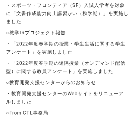
・スポーツ・フロンティア（
SF
）入試入学者を対象
に「文書作成能力向上講習かい（秋学期）」を実施し
ました
○教学
IR
プロジェクト報告
・「
2022
年度春学期の授業・学生生活に関する学生
アンケート」を実施しました
・「
2022
年度春学期の遠隔授業（オンデマンド配信
型）に関する教員アンケート」を実施しました
○教育開発支援センターからのお知らせ
・教育開発支援センターの
Web
サイトをリニューア
ルしました
○
From CTL
事務局