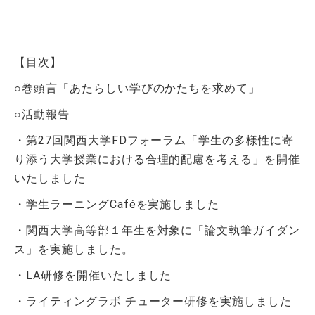
【目次】
○巻頭言「あたらしい学びのかたちを求めて」
○活動報告
・第
27
回関西大学
FD
フォーラム「学生の多様性に寄
り添う大学授業における合理的配慮を考える」を開催
いたしました
・学生ラーニング
Café
を実施しました
・関西大学高等部１年生を対象に「論文執筆ガイダン
ス」を実施しました。
・
LA
研修を開催いたしました
・ライティングラボ チューター研修を実施しました