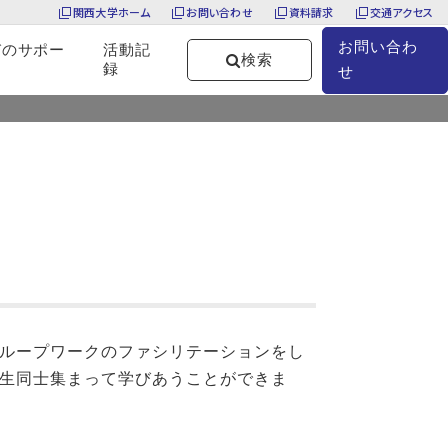
関西大学ホーム
お問い合わせ
資料請求
交通アクセス
お問い合わ
びのサポー
活動記
検索
録
せ
TOP
お知らせ
6月・7月開催 学生Learning Cafeのご案内
ループワークのファシリテーションをし
生同士集まって学びあうことができま