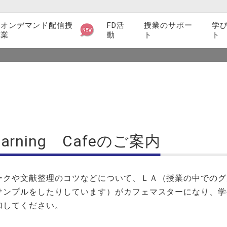
オンデマンド配信授
FD活
授業のサポー
学
業
動
ト
ト
サイト内検
シラバス関連
索
検索
教育支援ツール・サービス紹介
授業に関するマニュアル一覧
rning Cafeのご案内
授業支援業務
授業アンケート
ークや文献整理のコツなどについて、ＬＡ（授業の中でのグ
サンプルをしたりしています）がカフェマスターになり、学
教員インタビュー
加してください。