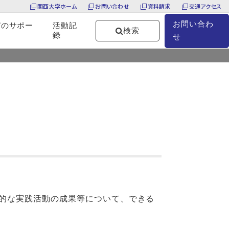
関西大学ホーム
お問い合わせ
資料請求
交通アクセス
お問い合わ
びのサポー
活動記
検索
録
せ
TOP
お知らせ
第2回「日常的FD活動懇話会」を開催します
常的な実践活動の成果等について、できる