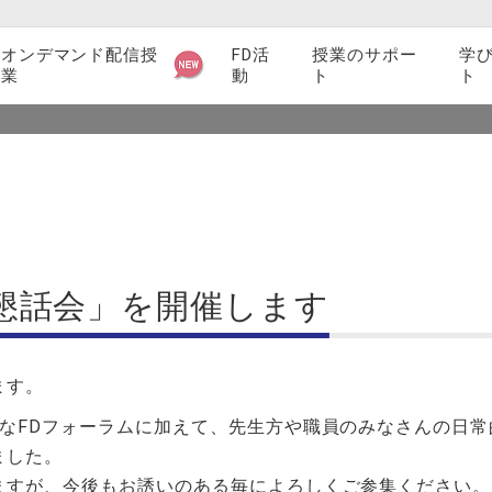
オンデマンド配信授
FD活
授業のサポー
学
業
動
ト
ト
サイト内検
シラバス関連
索
検索
教育支援ツール・サービス紹介
授業に関するマニュアル一覧
動懇話会」を開催します
授業支援業務
授業アンケート
ます。
教員インタビュー
的なFDフォーラムに加えて、先生方や職員のみなさんの日
ました。
ますが、今後もお誘いのある毎によろしくご参集ください。