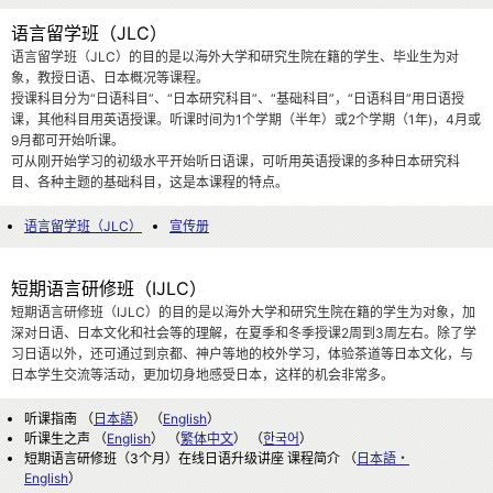
语言留学班（JLC）
语言留学班（JLC）的目的是以海外大学和研究生院在籍的学生、毕业生为对
象，教授日语、日本概况等课程。
授课科目分为“日语科目”、“日本研究科目”、“基础科目”，“日语科目”用日语授
课，其他科目用英语授课。听课时间为1个学期（半年）或2个学期（1年)，4月或
9月都可开始听课。
可从刚开始学习的初级水平开始听日语课，可听用英语授课的多种日本研究科
目、各种主题的基础科目，这是本课程的特点。
语言留学班（JLC）
宣传册
短期语言研修班（IJLC）
短期语言研修班（IJLC）的目的是以海外大学和研究生院在籍的学生为对象，加
深对日语、日本文化和社会等的理解，在夏季和冬季授课2周到3周左右。除了学
习日语以外，还可通过到京都、神户等地的校外学习，体验茶道等日本文化，与
日本学生交流等活动，更加切身地感受日本，这样的机会非常多。
听课指南 （
日本語
） （
English
）
听课生之声 （
English
） （
繁体中文
） （
한국어
）
短期语言研修班（3个月）在线日语升级讲座 课程简介 （
日本語・
English
）