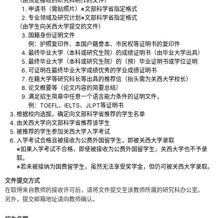
（由预定接收的研究科制作的文件）
申请书（需贴照片）※文部科学省指定格式
专业领域及研究计划※文部科学省指定格式
（由学生向关西大学提交的文件）
国籍身份证明文件
例：护照复印件、本国户籍誊本、市民权等证明书的复印件
最终毕业大学（本科或研究生院）的成绩证明书（由毕业大学出具）
最终毕业大学（本科或研究生院）的（预）毕业证明书或学位证明
可证明在最终毕业大学成绩优秀的学业成绩证明书
在籍大学等研究科长等出具的推荐信（抬头需为关西大学校长）
论文概要等（论文内容的简要总结）
满足招生简章中任意一个语言能力条件的证明文件，
例：TOEFL、IELTS、JLPT等证明书
根据校内选拔，确定向文部科学省推荐的学生名单
由关西大学向文部科学省推荐该学生
被推荐的学生参加关西大学入学考试
入学考试合格且被接收为公费外国留学生，即被关西大学录取
※如果入学考试不合格，即使被接收为公费外国留学生，关西大学也不予录
取。
※若未被接纳为国费留学生，虽然无法享受奖学金，但仍可被关西大学录取。
文件提交方式
在取得来自教师的接收许可后，请将文件提交至该教师所属的研究科办公室。
另外，提交邮箱地址请向教师确认。