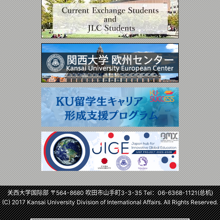
关西大学国际部 〒564-8680 吹田市山手町3-3-35 Tel：
06-6368-1121
(总机)
(C) 2017 Kansai University Division of International Affairs. All Rights Reserved.