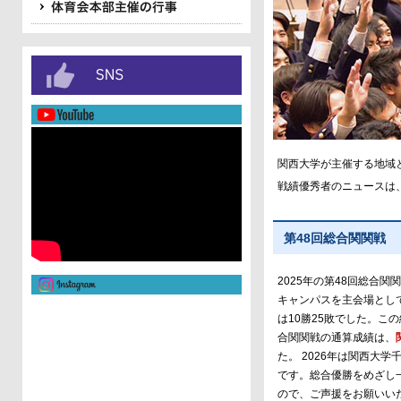
関西大学が主催する地域
戦績優秀者のニュースは
第48回総合関関戦
2025年の第48回総合
キャンパスを主会場とし
は10勝25敗でした。こ
合関関戦の通算成績は、
た。 2026年は関西大
です。総合優勝をめざし
ので、ご声援をお願いい