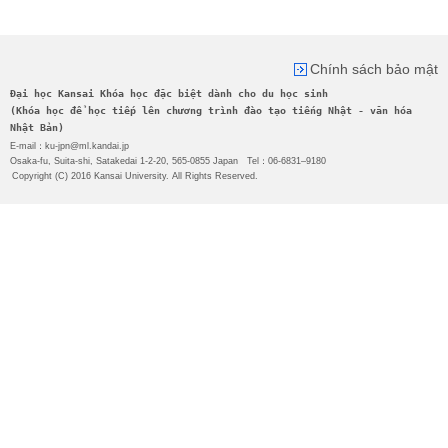
Chính sách bảo mật
Đại học Kansai Khóa học đặc biệt dành cho du học sinh
(Khóa học để học tiếp lên chương trình đào tạo tiếng Nhật - văn hóa
Nhật Bản)
E-mail：ku-jpn@ml.kandai.jp
Osaka-fu, Suita-shi, Satakedai 1-2-20, 565-0855 Japan Tel：06-6831‒9180
Copyright (C) 2016 Kansai University. All Rights Reserved.