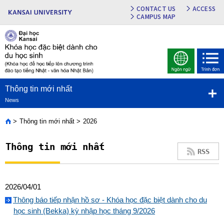
CONTACT US
ACCESS
CAMPUS MAP
Thông tin mới nhất
News
Thông tin mới nhất
2026
Home
Thông tin mới nhất
RSS
2026/04/01
Thông báo tiếp nhận hồ sơ - Khóa học đặc biệt dành cho du
học sinh (Bekka) kỳ nhập học tháng 9/2026