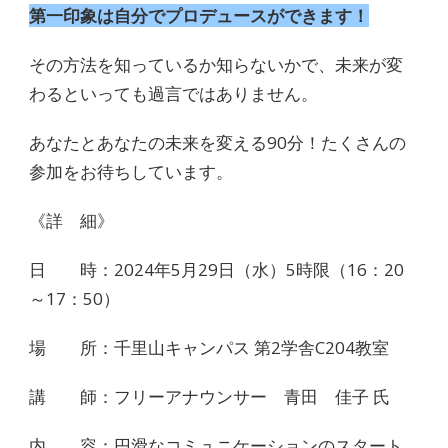
第一印象は自分でプロデュースができます！
その方法を知っているか知らないかで、未来が変
わるといっても過言ではありません。
あなたとあなたの未来を変える
90
分！たくさんの
参加をお待ちしています。
《詳 細》
日 時：
2024
年
5
月
29
日（水）
5
時限（
16
：
20
～
17
：
50
）
場 所：千里山キャンパス 第
2
学舎
C204
教室
講 師：フリーアナウンサー 青田 佳子 氏
内 容：円滑なコミュニケーションのスタート