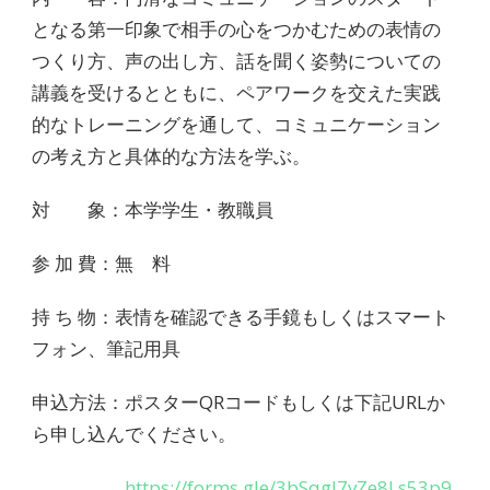
となる第一印象で相手の心をつかむための表情の
つくり方、声の出し方、話を聞く姿勢についての
講義を受けるとともに、ペアワークを交えた実践
的なトレーニングを通して、コミュニケーション
の考え方と具体的な方法を学ぶ。
対 象：本学学生・教職員
参 加 費：無 料
持 ち 物：表情を確認できる手鏡もしくはスマート
フォン、筆記用具
申込方法：ポスター
QR
コードもしくは下記
URL
か
ら申し込んでください。
https://forms.gle/3bSqgJ7vZe8Ls53p9