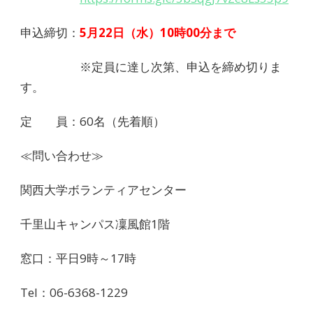
申込締切：
5月22日（水）10時00分まで
※定員に達し次第、申込を締め切りま
す。
定 員：
60
名（先着順）
≪問い合わせ≫
関西大学ボランティアセンター
千里山キャンパス凜風館
1
階
窓口：平日
9
時～
17
時
Tel：06-6368-1229