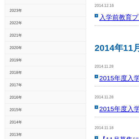
2014.12.16
入試イベ
2023年
入学前教育
2022年
2021年
2014年11
2020年
2019年
2014.11.28
入試イベン
2018年
2015年度
2017年
2014.11.28
2016年
入試イベン
2015年度
2015年
2014年
2014.11.18
入試イベン
2013年