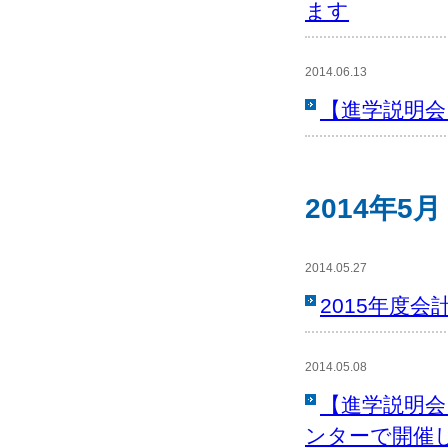
ます
2014.06.13
入試イベ
【進学説明会
2014年5月
2014.05.27
入試イベ
2015年度
2014.05.08
入試イベ
【進学説明会
ンターで開催