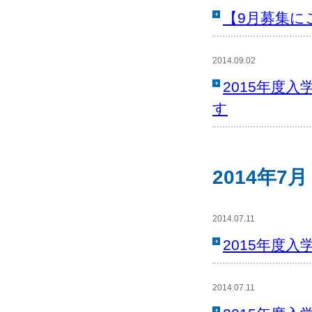
【9月募集に
2014.09.02
入試イベ
2015年度
す
2014年7月
2014.07.11
入試イベン
2015年度
2014.07.11
入試イベン