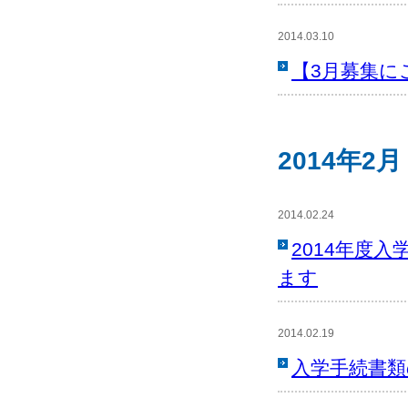
2014.03.10
入試イベ
【3月募集に
2014年2月
2014.02.24
入試イベ
2014年度
ます
2014.02.19
入試イベ
入学手続書類