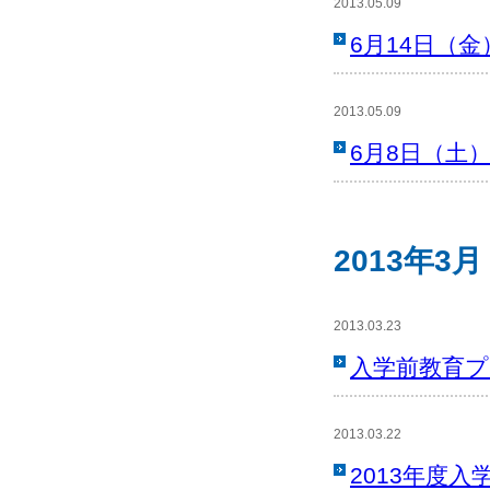
2013.05.09
入試イベ
6月14日（
2013.05.09
入試イベ
6月8日（土
2013年3月
2013.03.23
入試イベ
入学前教育
2013.03.22
入試イベ
2013年度