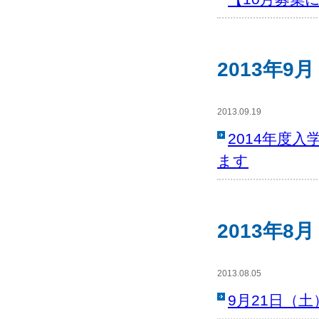
2013年9月
2013.09.19
入試イベ
2014年度
ます
2013年8月
2013.08.05
入試イベ
9月21日（