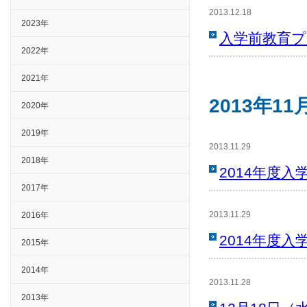
2013.12.18
入試イベ
2023年
入学前教育
2022年
2021年
2013年11
2020年
2019年
2013.11.29
入試イベン
2018年
2014年度
2017年
2013.11.29
2016年
入試イベン
2014年度
2015年
2014年
2013.11.28
入試イベン
2013年