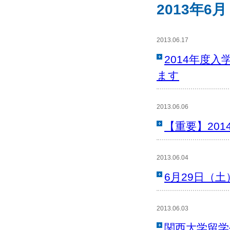
2013年6月
2013.06.17
入試イベ
2014年度
ます
2013.06.06
入試イベ
【重要】20
2013.06.04
入試イベ
6月29日（
2013.06.03
入試イベ
関西大学留学