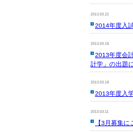
2013.03.22
入試イベ
2014年度
2013.03.18
入試イベ
2013年度
計学」の出題
2013.03.18
入試イベ
2013年度
2013.03.11
入試イベン
【3月募集に