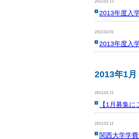
2013.02.12
入試イベ
2013年度
2013.02.01
入試イベ
2013年度
2013年1月
2013.01.21
入試イベ
【1月募集に
2013.01.11
入試イベン
関西大学学