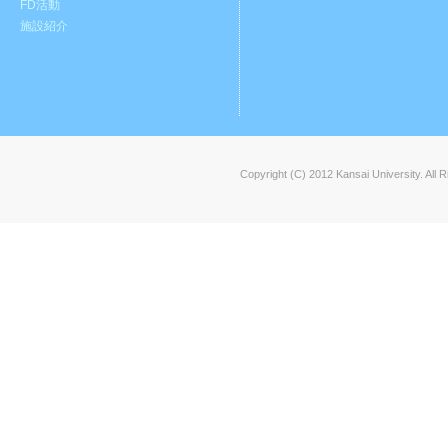
FD活動
施設紹介
Copyright (C) 2012 Kansai University. All 