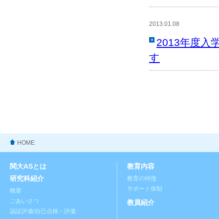
2013.01.08
入試イベ
2013年度
す
HOME
関大ASとは
教育内容
研究科紹介
教育の特徴
サポート体制
概要
ごあいさつ
教員紹介
認証評価/自己点検・評価