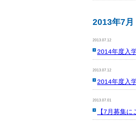
2013年7月
2013.07.12
入試イベ
2014年度
2013.07.12
入試イベ
2014年度
2013.07.01
入試イベ
【7月募集に