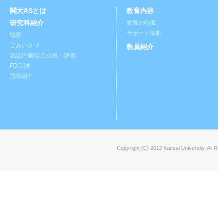
関大ASとは
教育内容
研究科紹介
教育の特徴
サポート体制
概要
ごあいさつ
教員紹介
認証評価/自己点検・評価
FD活動
施設紹介
Copyright (C) 2012 Kansai University. All 