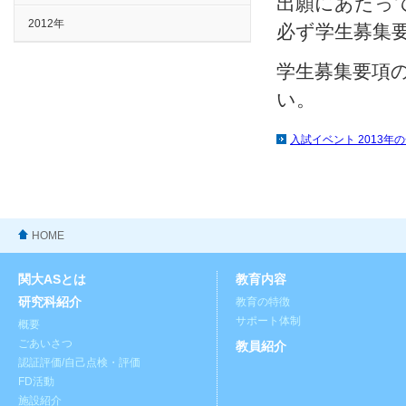
出願にあたっ
2012年
必ず学生募集
学生募集要項
い。
入試イベント 2013年
HOME
関大ASとは
教育内容
研究科紹介
教育の特徴
サポート体制
概要
ごあいさつ
教員紹介
認証評価/自己点検・評価
FD活動
施設紹介