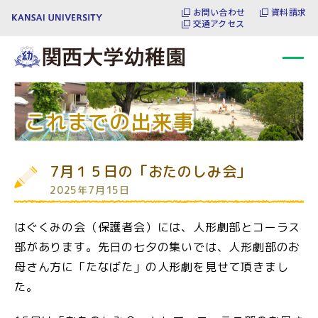
本文へ移動
お問い合わせ
資料請求
交通アクセス
これまでの出来事
7月１５日の「おたのしみ会」
2025年7月15日
はぐくみの会（保護者会）には、人形劇部とコーラス
部があります。先日の七夕の集いでは、人形劇部のお
母さん方に「たなばた」の人形劇を見せて頂きまし
た。