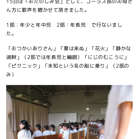
15
日は「おたのしみ会」として、コーラス部のお母さ
ん方に歌声を聴かせて頂きました。
1
部：年少と年中児
2
部：年長児 で行ないまし
た。
「おつかいありさん」「夏は来ぬ」「花火」「静かな
湖畔」（
2
部では年長児と輪唱）「にじのむこうに」
「ピクニック」「未知という名の船に乗り」（
2
部の
み）