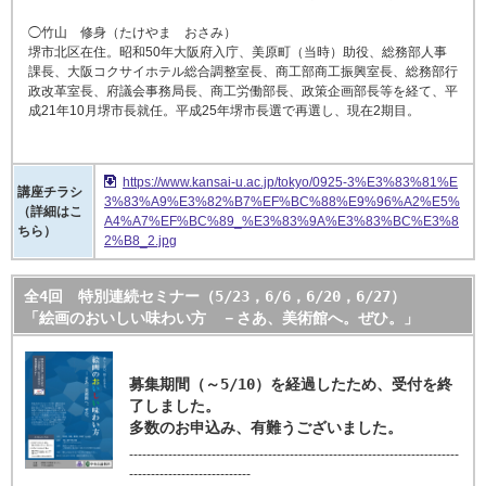
◯竹山 修身（たけやま おさみ）
堺市北区在住。昭和50年大阪府入庁、美原町（当時）助役、総務部人事
課長、大阪コクサイホテル総合調整室長、商工部商工振興室長、総務部行
政改革室長、府議会事務局長、商工労働部長、政策企画部長等を経て、平
成21年10月堺市長就任。平成25年堺市長選で再選し、現在2期目。
https://www.kansai-u.ac.jp/tokyo/0925-3%E3%83%81%E
講座チラシ
3%83%A9%E3%82%B7%EF%BC%88%E9%96%A2%E5%
（詳細はこ
A4%A7%EF%BC%89_%E3%83%9A%E3%83%BC%E3%8
ちら）
2%B8_2.jpg
全4回 特別連続セミナー（5/23，6/6，6/20，6/27）
「絵画のおいしい味わい方 －さあ、美術館へ。ぜひ。」
募集期間（～5/10）を経過したため、受付を終
了しました。
多数のお申込み、有難うございました。
----------------------------------------------------------------------------
----------------------------