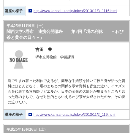
講座の様子
http://www.kansai-u.ac.jp/tokyo/2013/11/3_1116.html
平成25年11月9日（土）
関西大学×堺市 連携公開講座 第2回「堺の利休 －わび
茶と黄金の日々－」
吉田 豊
堺市立博物館 学芸課長
堺で生まれ育った利休であるが、簡単な手紙類を除いて彼自身が語った資
料はほとんどなく、堺のまちとの関係を示す資料も皆無に近い。イエズス
会を代表する宣教師ザビエルが、日本の金銀の大部分が集まるところと言
った堺のまちで、なぜ対照的ともいえるわび茶が大成されたのか。その謎
に迫りたい。
講座の様子
http://www.kansai-u.ac.jp/tokyo/2013/11/2_119.html
平成25年10月26日（土）