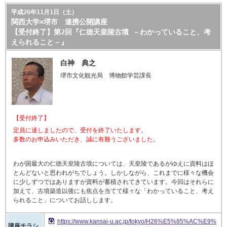
平成26年11月1日（土）
関西大学×堺市 連携公開講座
【受付終了】第2回『仁徳天皇陵古墳 －わかっていること、考
えられること－』
白神 典之
堺市文化観光局 博物館学芸課長
【受付終了】
定員に達しましたので、受付を終了いたします。
多数のお申込みいただき、誠に有難うございました。
わが国最大の仁徳天皇陵古墳については、天皇陵であるがゆえに資料はほ
とんどないと思われがちでしょう。しかしながら、これまでに様々な機会
に少しずつではありますが資料が蓄積されてきています。今回はそれらに
加えて、古墳築造以後にも焦点を当てて様々な「わかっていること、考え
られること」についてお話しします。
https://www.kansai-u.ac.jp/tokyo/H26%E5%85%AC%E9%
講座チラシ