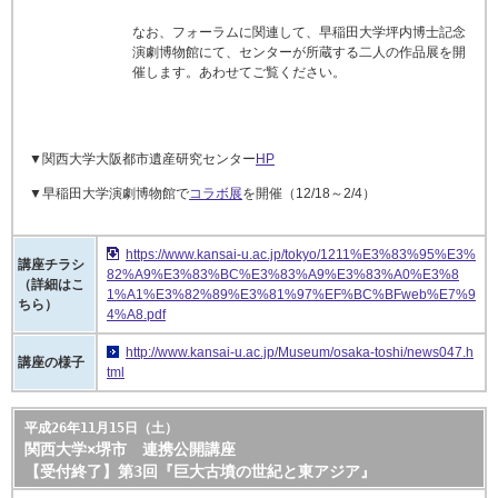
なお、フォーラムに関連して、早稲田大学坪内博士記念
演劇博物館にて、センターが所蔵する二人の作品展を開
催します。あわせてご覧ください。
▼関西大学大阪都市遺産研究センター
HP
▼
早稲田大学演劇博物館で
コラボ展
を開催（12/18～2/4）
https://www.kansai-u.ac.jp/tokyo/1211%E3%83%95%E3%
講座チラシ
82%A9%E3%83%BC%E3%83%A9%E3%83%A0%E3%8
（詳細はこ
1%A1%E3%82%89%E3%81%97%EF%BC%BFweb%E7%9
ちら）
4%A8.pdf
http://www.kansai-u.ac.jp/Museum/osaka-toshi/news047.h
講座の様子
tml
平成26年11月15日（土）
関西大学×堺市 連携公開講座
【受付終了】第3回『巨大古墳の世紀と東アジア』