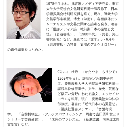
1978年生まれ。批評家／メディア研究者。東京
大学大学院総合文化研究科博士課程修了。日本
学術振興会特別研究員を経て、現在、近畿大学
文芸学部准教授。博士（学術）。各種媒体にジ
ャーナリズムや文芸に関する論考を発表。著書
に『批評メディア論 戦前期日本の論壇と文
壇』（岩波書店）、『1980年代』（共著、河出
書房新社）など。最近では『文学』5・6月号
（岩波書店）の特集「文壇のアルケオロジー」
の責任編集をつとめた。
◯片山 杜秀 （かたやま もりひで）
1963年生まれ。評論家／思想史研究
者。慶應義塾大学大学院法学研究科博士
課程単位修得退学。文学、歴史、芸術な
ど幅広い分野にわたる論文、エッセイや
コラムを執筆。現在、慶應義塾大学法学
部教授。著書に『近代日本の右翼思想』
（講談社選書メチエ）、『音盤考現
学』 『音盤博物誌』（アルテスパブリッシング、両書で吉田秀和賞とサ
ントリー学芸賞受賞）、 『未完のファシズム』（新潮選書、司馬遼太郎
賞受賞）など。