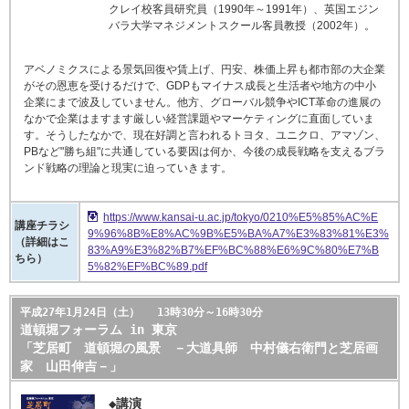
クレイ校客員研究員（1990年～1991年）、英国エジン
バラ大学マネジメントスクール客員教授（2002年）。
アベノミクスによる景気回復や賃上げ、円安、株価上昇も都市部の大企業
がその恩恵を受けるだけで、GDPもマイナス成長と生活者や地方の中小
企業にまで波及していません。他方、グローバル競争やICT革命の進展の
なかで企業はますます厳しい経営課題やマーケティングに直面していま
す。そうしたなかで、現在好調と言われるトヨタ、ユニクロ、アマゾン、
PBなど"勝ち組"に共通している要因は何か、今後の成長戦略を支えるブラ
ンド戦略の理論と現実に迫っていきます。
https://www.kansai-u.ac.jp/tokyo/0210%E5%85%AC%E
講座チラシ
9%96%8B%E8%AC%9B%E5%BA%A7%E3%83%81%E3%
（詳細はこ
83%A9%E3%82%B7%EF%BC%88%E6%9C%80%E7%B
ちら）
5%82%EF%BC%89.pdf
平成27年1月24日（土） 13時30分～16時30分
道頓堀フォーラム in 東京
「芝居町 道頓堀の風景 －大道具師 中村儀右衛門と芝居画
家 山田伸吉－」
◆講演