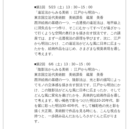
■第1回 5/23（土）13：30～15：00
「遠近法からみる美術 ： 江戸から明治へ」
東京国立近代美術館 美術課長 蔵屋 美香
西洋絵画の基礎の一つ、一点透視の遠近法は、地平線上
に消失点を一つ作り、そこにむかってすべてが遠ざかっ
て行くような空間の奥行きを描き出す技法です。この講
座では、まず一点透視法の原理を学びます。次に、江戸
から明治にかけ、この遠近法がどんな風に日本に広まっ
たかを、絵画作品をはじめ、さまざまな視覚表現を通し
て考えます。
■第2回 6/6（土）13：30～15：00
「
陰影法からみる美術 ： 江戸から明治へ
」
東京国立近代美術館 美術課長 蔵屋 美香
西洋絵画の基礎の一つ、陰影法は、光と影の描写によっ
てモノの立体感を描き出す技法です。江戸から明治にか
け、この陰影法がどんな風に日本に広まったか、そして
どんな風に変化を遂げたかを、具体的な絵画作品を通し
て考えます。暗い褐色で影をつけた明治10-20年代、影
を紫に彩った明治30-40年代、そして極彩色の光と影を
描く大正期。美術館で作品を見る時にも、こんな視点を
持つと、一歩踏み込んだおもしろさがぐんと広がりま
す。