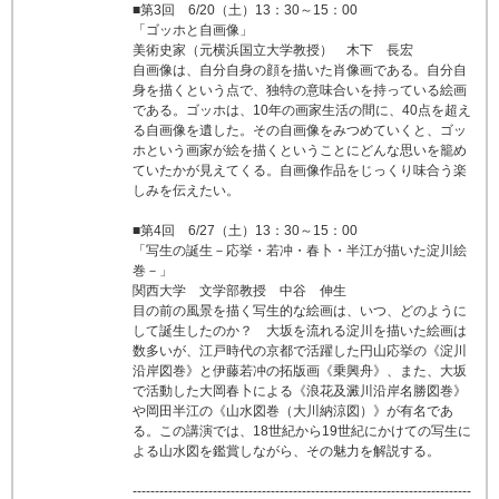
■第3回 6/20（土）13：30～15：00
「
ゴッホと自画像
」
美術史家（元横浜国立大学教授） 木下 長宏
自画像は、自分自身の顔を描いた肖像画である。自分自
身を描くという点で、独特の意味合いを持っている絵画
である。
ゴッホは、
10
年の画家生活の間に、
40
点を超え
る自画像を遺した。その自画像をみつめていくと、ゴッ
ホという画家が絵を描くということにどんな思いを籠め
ていたかが見えてくる。自画像作品をじっくり味合う楽
しみを伝えたい。
■第4回 6/27（土）13：30～15：00
「写生の誕生－応挙・若冲・春卜・半江が描いた淀川絵
巻－」
関西大学 文学部教授 中谷 伸生
目の前の風景を描く写生的な絵画は、いつ、どのように
して誕生したのか？ 大坂を流れる淀川を描いた絵画は
数多いが、江戸時代の京都で活躍した円山応挙の《淀川
沿岸図巻》と伊藤若冲の拓版画《乗興舟》、また、大坂
で活動した大岡春卜による《浪花及澱川沿岸名勝図巻》
や岡田半江の《山水図巻（大川納涼図）》が有名であ
る。この講演では、18世紀から19世紀にかけての写生に
よる山水図を鑑賞しながら、その魅力を解説する。
----------------------------------------------------------------------------