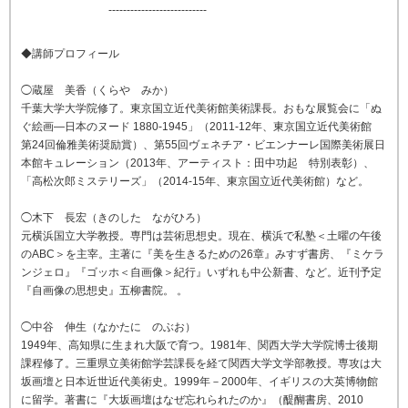
---------------------------
◆講師プロフィール
◯蔵屋 美香（くらや みか）
千葉大学大学院修了。東京国立近代美術館美術課長。おもな展覧会に「ぬ
ぐ絵画―日本のヌード 1880-1945」（2011-12年、東京国立近代美術館
第24回倫雅美術奨励賞）、第55回ヴェネチア・ビエンナーレ国際美術展日
本館キュレーション（2013年、アーティスト：田中功起 特別表彰）、
「高松次郎ミステリーズ」（2014-15年、東京国立近代美術館）など。
◯木下 長宏（きのした ながひろ）
元横浜国立大学教授。専門は芸術思想史。現在、横浜で私塾＜土曜の午後
のABC＞を主宰。主著に『美を生きるための26章』みすず書房、『ミケラ
ンジェロ』『ゴッホ＜自画像＞紀行』いずれも中公新書、など。近刊予定
『自画像の思想史』五柳書院。 。
◯中谷 伸生（なかたに のぶお）
1949年、高知県に生まれ大阪で育つ。1981年、関西大学大学院博士後期
課程修了。三重県立美術館学芸課長を経て関西大学文学部教授。専攻は大
坂画壇と日本近世近代美術史。1999年－2000年、イギリスの大英博物館
に留学。著書に『大坂画壇はなぜ忘れられたのか』（醍醐書房、2010