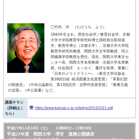
◯竹内 洋 （たけうち よう）
1942年生まれ。歴史社会学／教育社会学。京都
大学大学院教育学研究科博士課程単位取得退
学。教育学博士（京都大学）。京都大学大学院
教育学研究科教授、関西大学文学部教授、同人
間健康学部教授を歴任。現在、関西大学東京セ
ンター長、関西大学名誉教授・京都大学名誉教
授。社会批評、エッセイ、書評を執筆。著書に
『日本のメリトクラシー』（東京大学出版会、
第39回日経･経済図書文化賞受賞）『革新幻想
の戦後史』（中央公論新社、第13回読売・吉野作造賞受賞）『教養主義
の没落』（中公新書）など。
講座チラシ
（詳細はこ
https://www.kansai-u.ac.jp/tokyo/20161021.pdf
ちら）
平成27年11月14日（土） 13時00分～15時30分
平成27年度 関西大学・堺市 連携公開講座