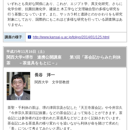
いずれとも良好な関係にあり、これが、エジプト学、異文化研究、さらに
化学分析、抗菌抗黴化学、建築土 木工学など文理融合型の多様な研究を
行う基盤になっています。また、サッカラ村と遺跡とのかかわりをも研究
対象にしており、国際的にもこれほど多様な研究を行っている調査隊はあ
りません。
講座の様子
http://www.kansai-u.ac.jp/tokyo/2014/01/125.html
平成25年11月16日（土）
関西大学×堺市 連携公開講座 第3回「茶会記からみた利休
茶 －茶道具をもとに－」
長谷 洋一
関西大学 文学部教授
茶聖・千利休の茶は、堺の津田宗及が記した『天王寺屋会記』や今井宗久
『今井宗久茶湯日記抜書』などの茶会記によって知ることができます。茶
会記には参加者のほか使われた茶道具などがこまかく記録されています。
茶会記にみる茶道具の移り変わりを追いながら利休が命を賭けて求めた
「美」について考えてみたいと思います。