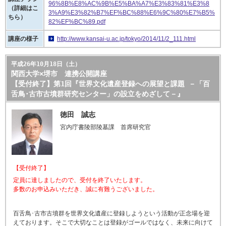
96%8B%E8%AC%9B%E5%BA%A7%E3%83%81%E3%8
（詳細はこ
3%A9%E3%82%B7%EF%BC%88%E6%9C%80%E7%B5%
ちら）
82%EF%BC%89.pdf
講座の様子
http://www.kansai-u.ac.jp/tokyo/2014/11/2_111.html
平成26年10月18日（土）
関西大学×堺市 連携公開講座
【受付終了】第1回『世界文化遺産登録への展望と課題 －「百
舌鳥･古市古墳群研究センター」の設立をめざして－』
徳田 誠志
宮内庁書陵部陵墓課 首席研究官
【受付終了】
定員に達しましたので、受付を終了いたします。
多数のお申込みいただき、誠に有難うございました。
百舌鳥･古市古墳群を世界文化遺産に登録しようという活動が正念場を迎
えております。そこで大切なことは登録がゴールではなく、未来に向けて