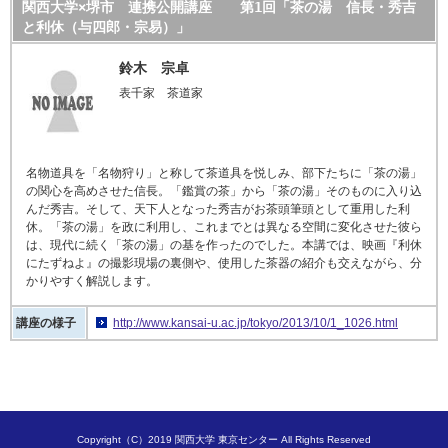
関西大学×堺市 連携公開講座 第1回「茶の湯 信長・秀吉
と利休（与四郎・宗易）」
鈴木 宗卓
表千家 茶道家
名物道具を「名物狩り」と称して茶道具を悦しみ、部下たちに「茶の湯」
の関心を高めさせた信長。「鑑賞の茶」から「茶の湯」そのものに入り込
んだ秀吉。そして、天下人となった秀吉がお茶頭筆頭として重用した利
休。「茶の湯」を政に利用し、これまでとは異なる空間に変化させた彼ら
は、現代に続く「茶の湯」の基を作ったのでした。本講では、映画
『
利休
にたずねよ
』
の撮影現場の裏側や、使用した茶器の紹介も交えながら、分
かりやすく解説します。
講座の様子
http://www.kansai-u.ac.jp/tokyo/2013/10/1_1026.html
Copyright（C）2019 関西大学 東京センター All Rights Reserved