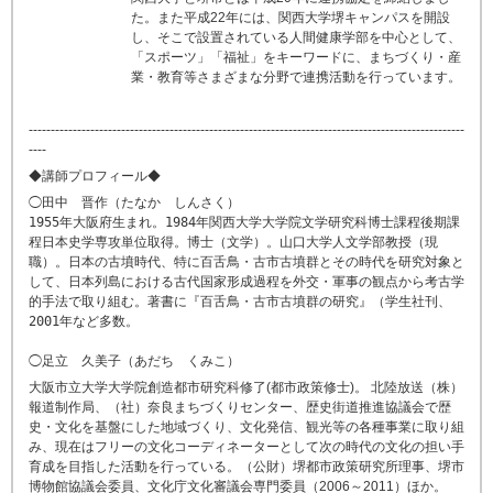
た。また平成22年には、関西大学堺キャンパスを開設
し、そこで設置されている人間健康学部を中心として、
「スポーツ」「福祉」をキーワードに、まちづくり・産
業・教育等さまざまな分野で連携活動を行っています。
---------------------------------------------------------------------------------------------------
----
◆講師プロフィール◆
◯田中 晋作（たなか しんさく）
1955年大阪府生まれ。1984年関西大学大学院文学研究科博士課程後期課
程日本史学専攻単位取得。博士（文学）。山口大学人文学部教授（現
職）。日本の古墳時代、特に百舌鳥・古市古墳群とその時代を研究対象と
して、日本列島における古代国家形成過程を外交・軍事の観点から考古学
的手法で取り組む。著書に『百舌鳥・古市古墳群の研究』（学生社刊、
2001年など多数。
◯足立 久美子（あだち くみこ）
大阪市立大学大学院創造都市研究科修了(都市政策修士)。 北陸放送（株）
報道制作局、（社）奈良まちづくりセンター、歴史街道推進協議会で歴
史・文化を基盤にした地域づくり、文化発信、観光等の各種事業に取り組
み、現在はフリーの文化コーディネーターとして次の時代の文化の担い手
育成を目指した活動を行っている。（公財）堺都市政策研究所理事、堺市
博物館協議会委員、文化庁文化審議会専門委員（2006～2011）ほか。