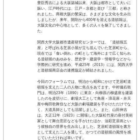
豊臣秀吉による大坂築城以来、大阪は都市として大いに
賑い、江戸時代には、江戸・京都と並び「三都」と称さ
れました。商都大阪の繁栄は、さまざまな文化を生み出
しましたが、来年、開削から400年を迎える道頓堀は、
大阪文化の中心地として、多くの人々を魅了してきまし
た。
関西大学大阪都市遺産研究センターでは、「道頓堀五
座」と呼ばれる芝居小屋が立ち並んでいた芝居町から、
現在では「食い倒れ」の町として海外にまで広く知られ
る道頓堀のあゆみを、歴史学・建築学・情報学などから
学際的に研究を進め、平成25年（2013）には、関西大学
と道頓堀商店会の連携協定が締結されました。
今回のフォーラムでは、明治から昭和にかけて芝居町道
頓堀を支えた二人の人物に焦点をあてます。中村儀右衛
門は、明治23年（1890）に東京・向柳原の柳盛座を建築
したのを皮切りに、劇場大工として角座・浪花座・弁天
座や梅田歌舞伎など大阪の劇場建築を手がけただけでな
く、大道具師としても活躍しました。また、山田伸吉
は、大正12年（1923）に開場した大阪松竹座の座付美術
家として舞台意匠などを手がけたほか、油彩芝居画とい
う彼独自の世界を生み出しました。芝居町道頓堀を裏方
として支えた二人を通して、かつての道頓堀の風情を感
じていただければ幸いです。