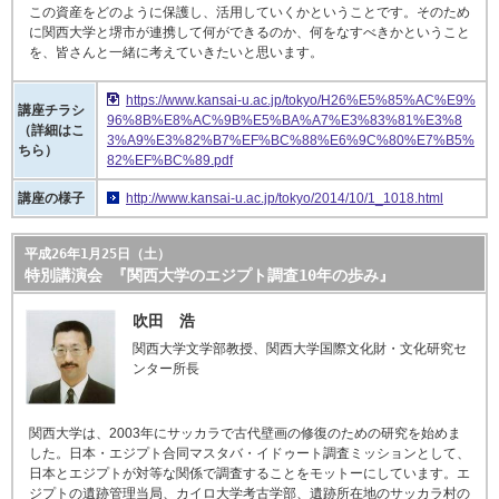
この資産をどのように保護し、活用していくかということです。そのため
に関西大学と堺市が連携して何ができるのか、何をなすべきかということ
を、皆さんと一緒に考えていきたいと思います。
https://www.kansai-u.ac.jp/tokyo/H26%E5%85%AC%E9%
講座チラシ
96%8B%E8%AC%9B%E5%BA%A7%E3%83%81%E3%8
（詳細はこ
3%A9%E3%82%B7%EF%BC%88%E6%9C%80%E7%B5%
ちら）
82%EF%BC%89.pdf
講座の様子
http://www.kansai-u.ac.jp/tokyo/2014/10/1_1018.html
平成26年1月25日（土）
特別講演会 『関西大学のエジプト調査10年の歩み』
吹田 浩
関西大学文学部教授、関西大学国際文化財・文化研究セ
ンター所長
関西大学は、2003年にサッカラで古代壁画の修復のための研究を始めま
した。日本・エジプト合同マスタバ・イドゥート調査ミッションとして、
日本とエジプトが対等な関係で調査することをモットーにしています。エ
ジプトの遺跡管理当局、カイロ大学考古学部、遺跡所在地のサッカラ村の