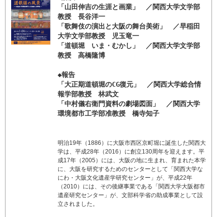
「山田伸吉の生涯と画業」 ／関西大学文学部
教授 長谷洋一
「歌舞伎の演出と大阪の舞台美術」 ／早稲田
大学文学部教授 児玉竜一
「道頓堀 いま・むかし」 ／関西大学文学部
教授 高橋隆博
◆報告
「大正期道頓堀のCG復元」 ／関西大学総合情
報学部教授 林武文
「中村儀右衛門資料の劇場図面」 ／関西大学
環境都市工学部准教授 橋寺知子
明治19年（1886）に大阪市西区京町堀に誕生した関西大
学は、平成28年（2016）に創立130周年を迎えます。平
成17年（2005）には、大阪の地に生まれ、育まれた本学
に、大阪を研究するためのセンターとして「関西大学な
にわ・大阪文化遺産学研究センター」が、平成22年
（2010）には、その後継事業である「関西大学大阪都市
遺産研究センター」が、文部科学省の助成事業として設
立されました。