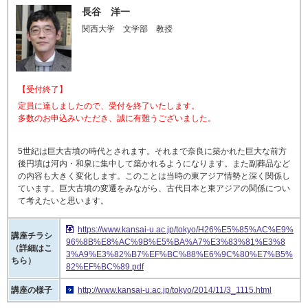
長谷 洋一
関西大学 文学部 教授
【受付終了】
定員に達しましたので、受付を終了いたします。
多数のお申込みいただき、誠に有難うございました。
5世紀は巨大古墳の時代とされます。それまで奈良に築かれた巨大な前方
後円墳は河内・和泉に集中して築かれるようになります。また副葬品など
の内容も大きく変化します。このことは当時の東アジア情勢と深く関係し
ています。巨大古墳の変遷をみながら、古代日本と東アジアの関係につい
て考えたいと思います。
https://www.kansai-u.ac.jp/tokyo/H26%E5%85%AC%E9%
講座チラシ
96%8B%E8%AC%9B%E5%BA%A7%E3%83%81%E3%8
（詳細はこ
3%A9%E3%82%B7%EF%BC%88%E6%9C%80%E7%B5%
ちら）
82%EF%BC%89.pdf
講座の様子
http://www.kansai-u.ac.jp/tokyo/2014/11/3_1115.html