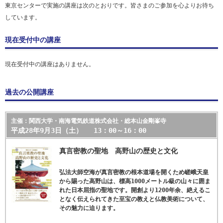
東京センターで実施の講座は次のとおりです。皆さまのご参加を心よりお待ち
しています。
現在受付中の講座
現在受付中の講座はありません。
過去の公開講座
主催：関西大学・南海電気鉄道株式会社・総本山金剛峯寺
平成28年9月3日（土） 13：00～16：00
真言密教の聖地 高野山の歴史と文化
弘法大師空海が真言密教の根本道場を開くため嵯峨天皇
から賜った高野山は、標高1000メートル級の山々に囲ま
れた日本屈指の聖地です。開創より1200年余、絶えるこ
となく伝えられてきた至宝の教えと仏教美術について、
その魅力に迫ります。