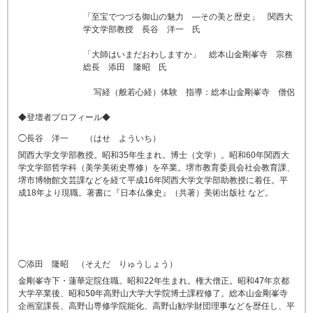
「至宝でつづる御山の魅力 ―その美と歴史」 関西大
学文学部教授 長谷 洋一 氏
「大師はいまだおわしますか」 総本山金剛峯寺 宗務
総長 添田 隆昭 氏
写経（般若心経）体験 指導：総本山金剛峯寺 僧侶
◆登壇者プロフィール◆
◯長谷 洋一 （はせ よういち）
関西大学文学部教授。昭和35年生まれ。博士（文学）。昭和60年関西大
学文学部哲学科（美学美術史専修）を卒業。堺市教育委員会社会教育課、
堺市博物館文芸課などを経て平成16年関西大学文学部助教授に着任。平
成18年より現職。著書に『日本仏像史』（共著）美術出版社 など。
◯添田 隆昭 （そえだ りゅうしょう）
金剛峯寺下・蓮華定院住職。昭和22年生まれ。権大僧正。昭和47年京都
大学卒業後、昭和50年高野山大学大学院博士課程修了。総本山金剛峯寺
企画室課長、高野山専修学院能化、高野山勧学財団理事などを歴任し、平