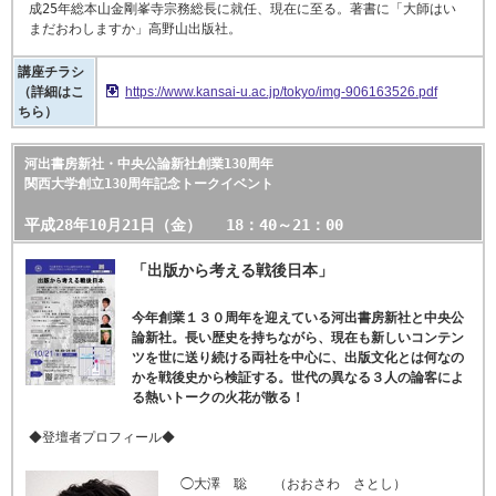
成25年総本山金剛峯寺宗務総長に就任、現在に至る。著書に「大師はい
まだおわしますか」高野山出版社。
講座チラシ
（詳細はこ
https://www.kansai-u.ac.jp/tokyo/img-906163526.pdf
ちら）
河出書房新社・中央公論新社創業130周年
関西大学創立130周年記念トークイベント
平成28年10月21日（金） 18：40～21：00
「出版から考える戦後日本」
今年創業１３０周年を迎えている河出書房新社と中央公
論新社。長い歴史を持ちながら、現在も新しいコンテン
ツを世に送り続ける両社を中心に、出版文化とは何なの
かを戦後史から検証する。世代の異なる３人の論客によ
る熱いトークの火花が散る！
◆登壇者プロフィール◆
◯大澤 聡 （おおさわ さとし）