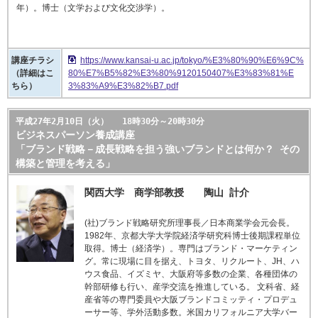
年）。博士（文学および文化交渉学）。
講座チラシ
https://www.kansai-u.ac.jp/tokyo/%E3%80%90%E6%9C%
（詳細はこ
80%E7%B5%82%E3%80%9120150407%E3%83%81%E
ちら）
3%83%A9%E3%82%B7.pdf
平成27年2月10日（火） 18時30分～20時30分
ビジネスパーソン養成講座
「ブランド戦略－成長戦略を担う強いブランドとは何か？ その
構築と管理を考える」
関西大学 商学部教授 陶山 計介
(社)ブランド戦略研究所理事長／日本商業学会元会長。
1982年、京都大学大学院経済学研究科博士後期課程単位
取得。博士（経済学）。専門はブランド・マーケティン
グ。常に現場に目を据え、トヨタ、リクルート、JH、ハ
ウス食品、イズミヤ、大阪府等多数の企業、各種団体の
幹部研修も行い、産学交流を推進している。 文科省、経
産省等の専門委員や大阪ブランドコミッティ・プロデュ
ーサー等、学外活動多数。米国カリフォルニア大学バー