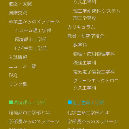
クス工学科
進路・就職
理工学研究科 システム
国際交流
理工学専攻
卒業生からのメッセージ
カリキュラム
システム理工学部
教員・研究室紹介
環境都市工学部
数学科
化学生命工学部
物理・応用物理学科
入試情報
機械工学科
ニュース一覧
電気電子情報工学科
FAQ
グリーンエレクトロニ
リンク集
クス工学科
■環境都市工学部
■化学生命工学部
環境都市工学部とは
化学生命工学部とは
学部長からのメッセージ
学部長からのメッセージ