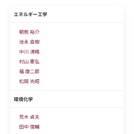
エネルギー工学
朝熊 裕介
池永 直樹
中川 清晴
村山 憲弘
福 康二郎
松岡 光昭
環境化学
荒木 貞夫
田中 俊輔