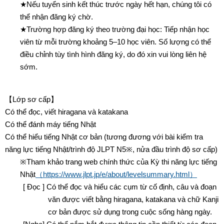
★Nếu tuyển sinh kết thúc trước ngày hết hạn, chúng tôi có
thể nhận đăng ký chờ.
★Trường hợp đăng ký theo trường đại học: Tiếp nhận học
viên từ mỗi trường khoảng 5–10 học viên. Số lượng có thể
điều chỉnh tùy tình hình đăng ký, do đó xin vui lòng liên hệ
sớm.
【Lớp sơ cấp】
Có thể đọc, viết hiragana và katakana
Có thể đánh máy tiếng Nhật
Có thể hiểu tiếng Nhật cơ bản (tương đương với bài kiểm tra
năng lực tiếng Nhật/trình độ JLPT N5※, nửa đầu trình độ sơ cấp)
※Tham khảo trang web chính thức của Kỳ thi năng lực tiếng
Nhật
（https://www.jlpt.jp/e/about/levelsummary.html）
[ Đọc ] Có thể đọc và hiểu các cụm từ cố định, câu và đoạn
văn được viết bằng hiragana, katakana và chữ Kanji
cơ bản được sử dụng trong cuộc sống hàng ngày.