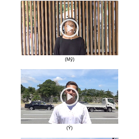
(Mỹ)
(Ý)