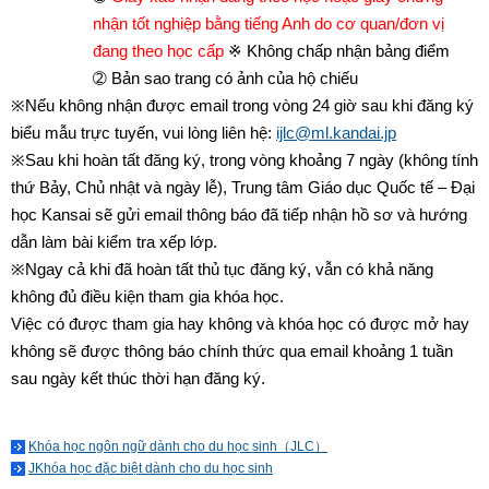
nhận tốt nghiệp bằng tiếng Anh do cơ quan/đơn vị
đang theo học cấp
※ Không chấp nhận bảng điểm
➁ Bản sao trang có ảnh của hộ chiếu
※Nếu không nhận được email trong vòng 24 giờ sau khi đăng ký
biểu mẫu trực tuyến, vui lòng liên hệ:
ijlc@ml.kandai.jp
※Sau khi hoàn tất đăng ký, trong vòng khoảng 7 ngày (không tính
thứ Bảy, Chủ nhật và ngày lễ), Trung tâm Giáo dục Quốc tế – Đại
học Kansai sẽ gửi email thông báo đã tiếp nhận hồ sơ và hướng
dẫn làm bài kiểm tra xếp lớp.
※Ngay cả khi đã hoàn tất thủ tục đăng ký, vẫn có khả năng
không đủ điều kiện tham gia khóa học.
Việc có được tham gia hay không và khóa học có được mở hay
không sẽ được thông báo chính thức qua email khoảng 1 tuần
sau ngày kết thúc thời hạn đăng ký.
Khóa học ngôn ngữ dành cho du học sinh（JLC）
JKhóa học đặc biệt dành cho du học sinh