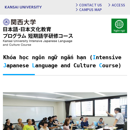
CONTACT US
ACCESS
CAMPUS MAP
Khóa học ngôn ngữ ngắn hạn (
I
ntensive
J
apanese
L
anguage and Culture
C
ourse)