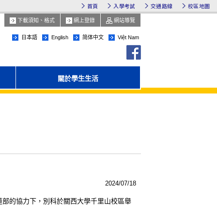
首頁
入學考試
交通路線
校區地圖
下載須知、格式
網上登錄
網站導覽
日本語
English
简体中文
Việt Nam
facebook
關於學生生活
2024/07/18
弓道部的協力下，別科於關西大學千里山校區舉