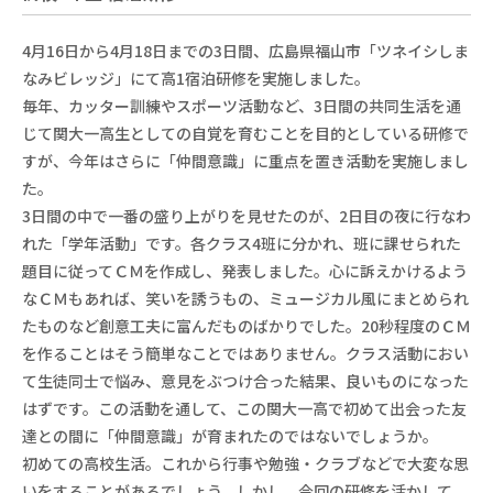
4月16日から4月18日までの3日間、広島県福山市「ツネイシしま
なみビレッジ」にて高1宿泊研修を実施しました。
毎年、カッター訓練やスポーツ活動など、3日間の共同生活を通
じて関大一高生としての自覚を育むことを目的としている研修で
すが、今年はさらに「仲間意識」に重点を置き活動を実施しまし
た。
3日間の中で一番の盛り上がりを見せたのが、2日目の夜に行なわ
れた「学年活動」です。各クラス4班に分かれ、班に課せられた
題目に従ってＣＭを作成し、発表しました。心に訴えかけるよう
なＣＭもあれば、笑いを誘うもの、ミュージカル風にまとめられ
たものなど創意工夫に富んだものばかりでした。20秒程度のＣＭ
を作ることはそう簡単なことではありません。クラス活動におい
て生徒同士で悩み、意見をぶつけ合った結果、良いものになった
はずです。この活動を通して、この関大一高で初めて出会った友
達との間に「仲間意識」が育まれたのではないでしょうか。
初めての高校生活。これから行事や勉強・クラブなどで大変な思
いをすることがあるでしょう。しかし、今回の研修を活かして、