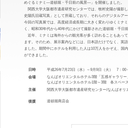
めぐるミナミ―道頓堀・千日前の風景―」を開催しました。
関西大学大阪都市遺産研究センターでは、牧村史陽が撮影した写
史陽氏旧蔵写真」として所蔵しており、それらのデジタルアー
今回の写真展では、高度経済成長期に大きく変わりゆくミナミ
く、昭和30年代から40年代にかけて撮影された道頓堀・千日
近年、ミナミは海外からの観光客が多く訪れることもあって
ます。そのため、展示案内などには、日本語だけでなく、英語
ました。期間中にホテルを利用した人は10万人をかぞえ、国
ができました。
平成26年7月23日（水）～9月9日（火） 7：00～
日時
なんばオリエンタルホテル3階「五感ギャラリー
会場
なんばオリエンタルホテル1階～3階 各スペー
関西大学大阪都市遺産研究センター/なんばオリ
主催
道頓堀商店会
後援