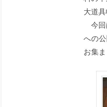
大道具
今回
への公
お集ま