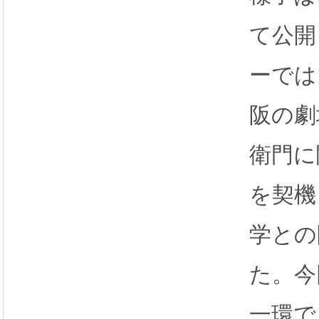
て公開
ーでは
阪の劇
衛門に
を契機
学との
た。今
一環で