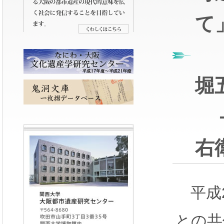
て
第
堀
－
右
平成2
との共