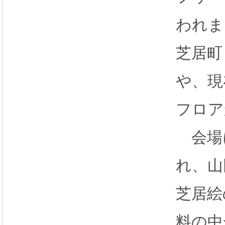
われま
芝居町
や、現
フロア
会場
れ、山
芝居絵
料の中