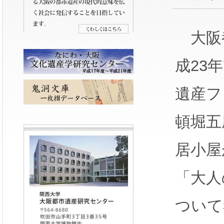
大阪
成23
遺産フ
頓堀五
居小屋
「大人
ついて