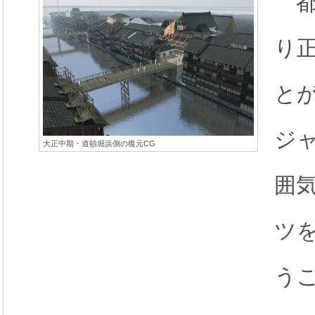
都
り
と
ジ
大正中期・道頓堀浜側の復元CG
囲
ツ
う