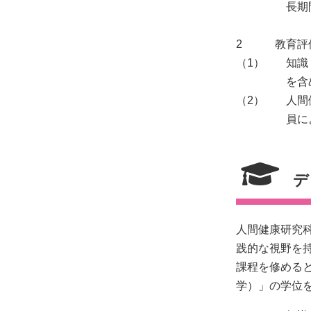
長期
2
教育評
（1）
知識
を含
（2）
人間
員に
デ
人間健康研究
践的な視野を持
課程を修める
学）」の学位