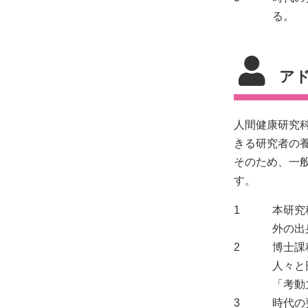
る。
ア
人間健康研究科
きる研究者の
そのため、一
す。
1
本研究
外の出
2
博士課
人々と
「考動
3
時代の