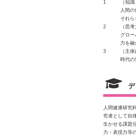
1
（知識
人間の
それら
2
（思考
グロー
力を融
3
（主体
時代の
デ
人間健康研究
究者として自律
生かせる課題
力・表現力等