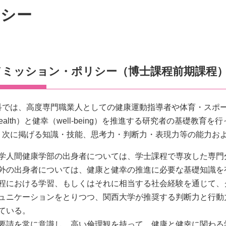
リシー
ドミッション・ポリシー（博士課程前期課程
科では、高度専門職業人としての健康運動指導者や体育・スポ
ealth）と健幸（well-being）を推進する研究者の基礎
、次に掲げる知識・技能、思考力・判断力・表現力等の能力お
学人間健康学部の出身者については、学士課程で専攻した専門
外の出身者については、健康と健幸の推進に必要な基礎知識を
程における学習、もしくはそれに相当する社会経験を通じて、
ュニケーションをとりつつ、関西大学が推奨する判断力と行動
ている。
要請を常に意識し、高い倫理観を持って、健康と健幸に関わる