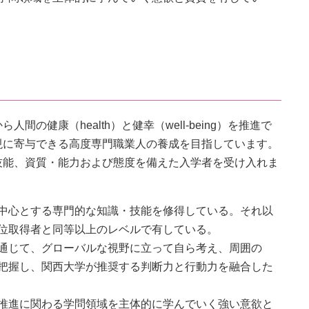
）
健康（health）と健幸（well-being）を推進で
現に寄与できる高度専門職業人の養成を目指しています。
技能、資質・能力および態度を備えた入学者を受け入れま
中心とする専門的な知識・技能を修得している。それ以
位取得者と同等以上のレベルで有している。
通じて、グローバルな視野に立って自ら考え、周囲の
把握し、関西大学が推奨する判断力と行動力を融合した
推進に関わる学問領域を主体的に学んでいく強い意欲と