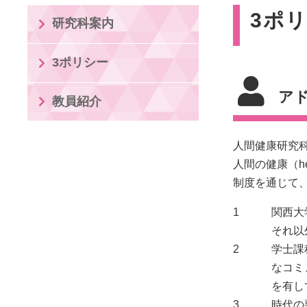
3ポ
研究科案内
3ポリシー
ア
教員紹介
人間健康研究
人間の健康（h
制度を通じて
1
関西大
それ以
2
学士課
なコミ
を有し
3
時代の