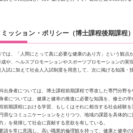
ドミッション・ポリシー（博士課程後期課程
では、「人間にとって真に必要な健康のあり方」という観点から人間の
養成や、ヘルスプロモーションやスポーツプロモーションの実
般入試に加えて社会人入試制度を用意して、次に掲げる知識・
科出身者については、博士課程前期課程で専攻した専門分野を
身者については、健康と健幸の推進に必要な知識を、修士の学
程前期課程における学習、もしくはそれに相当する社会経験を
円滑なコミュニケーションをとりつつ、地域の課題を具体的に
力」を発揮して社会に貢献する意欲を有している。
要請を常に意識し、高い職業的倫理観を持って、健康と健幸の