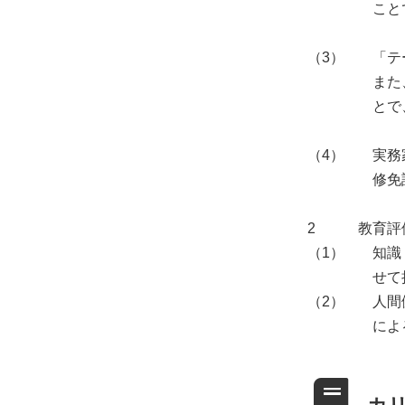
こと
（3）
「テ
また
とで
（4）
実務
修免
2
教育評
（1）
知識
せて
（2）
人間
によ