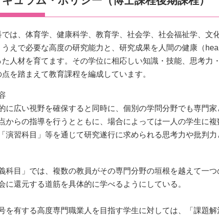
リキュラム・ポリシー（博士課程後期課程）
科では、体育学、健康科学、教育学、社会学、社会福祉学、文
うえで必要な高度の研究能力と、研究成果を人間の健康（health
った人材を育てます。その学位に相応しい知識・技能、思考力
の点を踏まえて教育課程を編成しています。
容
的に広い視野を確保すると同時に、個別の学問分野でも専門家
点からの指導を行うとともに、場合によっては一人の学生に複
「演習科目」等を通じて研究遂行に求められる思考力や批判力
義科目」では、複数の教員がその専門分野の垣根を越えて一つ
会に還元する道筋を具体的に学べるようにしている。
号を有する高度専門職業人を目指す学生に対しては、「課題解