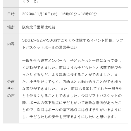
らうこと。
日時
2023年11月16日(木) 16時00分～18時00分
場所
阪急北千里駅改札前
SDGsかるたやSDGsすごろくを体験するイベント開催、ソフ
内容
トバスケットボールの運営手伝い
一般学生も運営メンバーも、子どもたちと一緒になって楽し
く活動ができました。前回よりも子どもたちと名前で呼び合
ったりするなど、より親密に接することができました。ま
企画
た、小学生だけでなく、乳幼児とも触れ合うことができ様々
学生
な遊びができました。 また、前回も参加してくれた一般学生
の声
とも仲良くなることもできました。今回ソフトバスケットの
際、ボールの落下地点に子どもがいて危険な場面があったこ
とので、次回はボールの落下地点には必ず学生がいるように
し、子どもたちの安全を見守るようにしたいと思います。