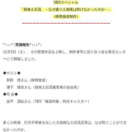
SBSスペシャル
「
熱海土石流 －なぜ盛り土崩落は防げなかったのか－
」
（静岡放送制作）
ーーーーーーーーーーーーーーーーーーーーーーーーー
°˖✧˖°✧実施報告°˖✧˖°✧
12月3日（土）、その受賞作品を上映し、制作者等と語り合う会を東京センタ
ーにて開催しました。
◆ゲスト◆
和田 啓さん（静岡放送）
瀬下 雄史さん（熱海土石流被害者の会会長）
◆司 会◆
金平 茂紀さん（TBS「報道特集」特任キャスター）
多くの死者、行方不明者を出した大規模な土石流災害は、なぜ防ぐことができ
なかったのか。