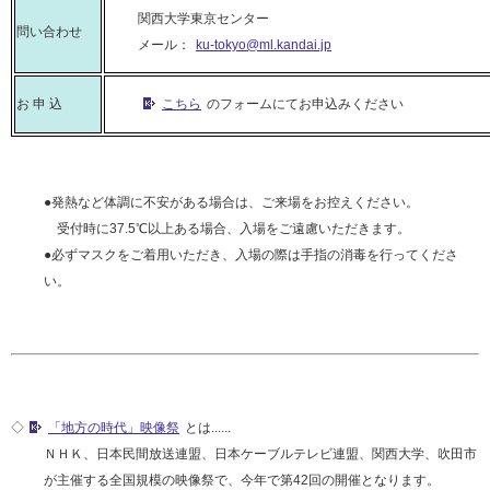
関西大学東京センター
問い合わせ
メール：
ku-tokyo@ml.kandai.jp
お 申 込
こちら
のフォームにてお申込みください
●発熱など体調に不安がある場合は、ご来場をお控えください。
受付時に37.5℃以上ある場合、入場をご遠慮いただきます。
●必ずマスクをご着用いただき、入場の際は手指の消毒を行ってくださ
い。
◇
「地方の時代」映像祭
とは......
ＮＨＫ、日本民間放送連盟、日本ケーブルテレビ連盟、関西大学、吹田市
が主催する全国規模の映像祭で、今年で第42回の開催となります。