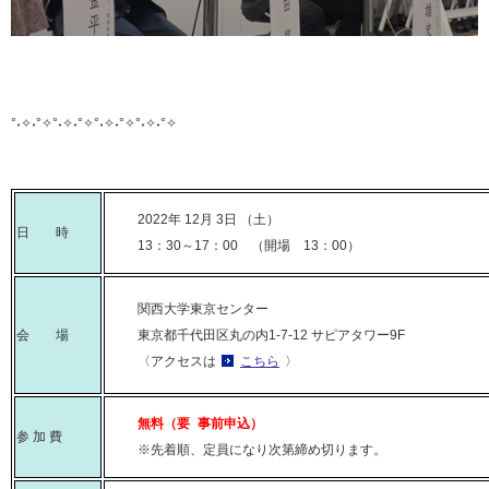
°˖✧˖°✧°˖✧˖°✧°˖✧˖°✧°˖✧˖°✧
2022年 12月 3日 （土）
日 時
13：30～17：00 （開場 13：00）
関西大学東京センター
会 場
東京都千代田区丸の内1-7-12 サピアタワー9F
〈アクセスは
こちら
〉
無料（要 事前申込）
参 加 費
※先着順、定員になり次第締め切ります。