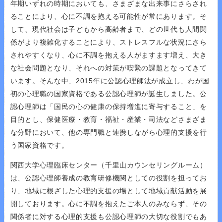
年期いずれの時期においても、さまざまな出来事にさらされ
ることにより、心に不調を抱える可能性が常にあります。そ
して、現代社会は子どもから高齢者まで、どの世代も人間関
係がより複雑化することにより、ストレスフルな状況にさら
されやすくなり、心に不調を抱える人がますます増え、大き
な社会問題となり、それへの対策が喫緊の課題となってきて
います。そんな中、2015年に公認心理師法が成立し、わが国
初の心理職の国家資格である公認心理師が誕生しました。公
認心理師は「国民の心の健康の保持増進に寄与すること」を
目的とし、保健医療・教育・福祉・産業・司法などさまざま
な分野において、他の専門職と連携しながら心理的支援を行
う国家資格です。
関西大学心理臨床センター（千里山カウンセリングルーム）
は、公認心理師養成の教育研修機関としての役割を担ってお
り、地域に根ざした心理的支援の場として地域貢献活動を展
開しております。心に不調を抱えたご本人のみならず、その
関係者に対する心理的支援も公認心理師の大切な役割でもあ