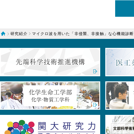
研究紹介
マイクロ波を用いた「非侵襲、非接触」な心機能診断
ホーム