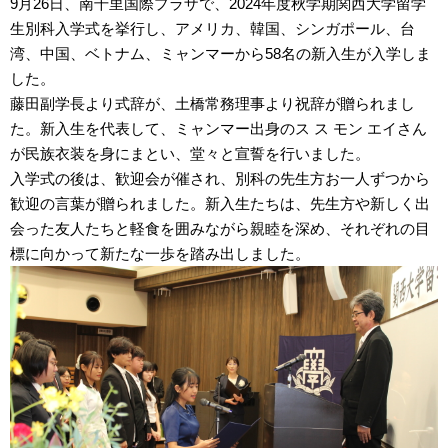
9月
26
日、南千里国際プラザで、
2024
年度秋学期関西大学留学
生別科入学式を挙行し、アメリカ、韓国、シンガポール、台
湾、中国、ベトナム、ミャンマーから
58
名の新入生が入学しま
した。
藤田副学長より式辞が、土橋常務理事より祝辞が贈られまし
た。新入生を代表して、ミャンマー出身のス ス モン エイさん
が民族衣装を身にまとい、堂々と宣誓を行いました。
入学式の後は、歓迎会が催され、別科の先生方お一人ずつから
歓迎の言葉が贈られました。新入生たちは、先生方や新しく出
会った友人たちと軽食を囲みながら親睦を深め、それぞれの目
標に向かって新たな一歩を踏み出しました。