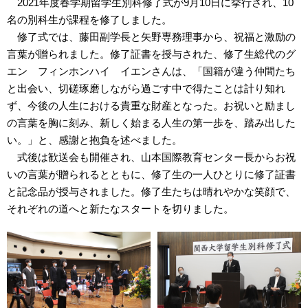
2021
年度春学期留学生別科修了式が
9
月
10
日に挙行され、
10
名の別科生が課程を修了しました。
修了式では、藤田副学長と矢野専務理事から、祝福と激励の
言葉が贈られました。修了証書を授与された、修了生総代のグ
エン フィンホンハイ イエンさんは、「国籍が違う仲間たち
と出会い、切磋琢磨しながら過ごす中で得たことは計り知れ
ず、今後の人生における貴重な財産となった。お祝いと励まし
の言葉を胸に刻み、新しく始まる人生の第一歩を、踏み出した
い。」と、感謝と抱負を述べました。
式後は歓送会も開催され、山本国際教育センター長からお祝
いの言葉が贈られるとともに、修了生の一人ひとりに修了証書
と記念品が授与されました。修了生たちは晴れやかな笑顔で、
それぞれの道へと新たなスタートを切りました。