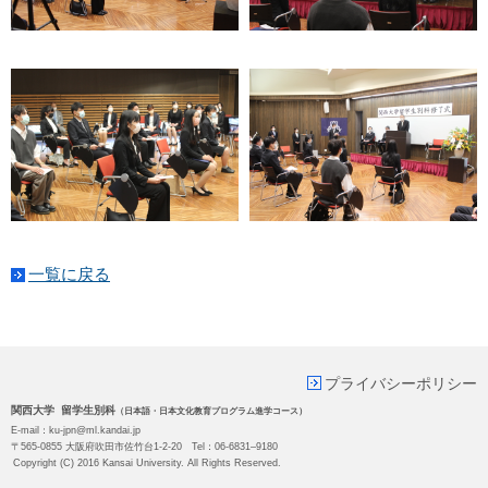
一覧に戻る
プライバシーポリシー
関西大学 留学生別科
（日本語・日本文化教育プログラム進学コース）
E-mail：ku-jpn@ml.kandai.jp
〒565-0855 大阪府吹田市佐竹台1-2-20 Tel：06-6831‒9180
Copyright (C) 2016 Kansai University. All Rights Reserved.