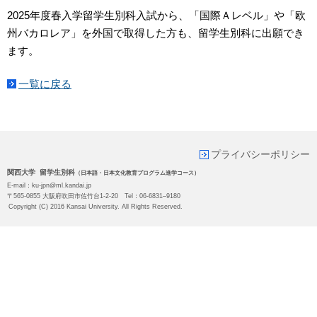
2025年度春入学留学生別科入試から、「国際Ａレベル」や「欧
州バカロレア」を外国で取得した方も、留学生別科に出願でき
ます。
一覧に戻る
プライバシーポリシー
関西大学 留学生別科
（日本語・日本文化教育プログラム進学コース）
E-mail：ku-jpn@ml.kandai.jp
〒565-0855 大阪府吹田市佐竹台1-2-20 Tel：06-6831‒9180
Copyright (C) 2016 Kansai University. All Rights Reserved.