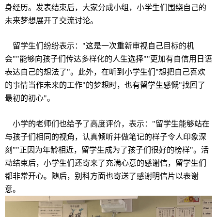
身
经历
。
发
表
结
束后，大家分成小
组
，小学生
们围绕
自己的
未来梦想展开了交流
讨论
。
留学生
们纷纷
表示：
"
这
是一次重新
审视
自己目
标
的机
会
""
能
够
向孩子
们传
达多
样
化的人生
选择
""
更加有自信用日
语
表达自己的想法了
"
。此外，在听到小学生
们
"
想把自己喜
欢
的事情当作未来的工作
"
的梦想
时
，也有留学生感慨
"
找回了
最初的初心
"
。
小学的老
师们
也
给
予了高度
评
价，表示：
"
留学生能
够
站在
与孩子
们
相同的
视
角，
认
真
倾
听并做笔
记
的
样
子令人印象深
刻
""
正因
为
年
龄
相近，留学生成
为
了孩子
们
很好的榜
样
"
。活
动结
束后，小学生
们还
寄来了充
满
心意的感
谢
信，留学生
们
都非常开心。随后，
别
科方面也寄送了感
谢
明信片以表
谢
意。