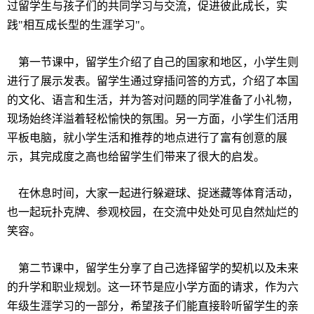
过
留学生与孩子
们
的共同学
习
与交流，促
进
彼此成
长
，
实
践
"
相互成
长
型的生涯学
习
"
。
第一
节课
中，留学生介
绍
了自己的国家和地区，小学生
则
进
行了展示
发
表。留学生通
过
穿插
问
答的方式，介
绍
了本国
的文化、
语
言和生活，并
为
答
对问题
的同学准
备
了小礼物，
现场
始
终
洋溢着
轻
松愉快的氛
围
。另一方面，小学生
们
活用
平板
电脑
，就小学生活和推荐的地点
进
行了富有
创
意的展
示，其完成度之高也
给
留学生
们带
来了很大的启
发
。
在休息
时间
，大家一起
进
行
躲
避球、捉迷藏等体育活
动
，
也一起玩扑克牌、参
观
校园，在交流中
处处
可
见
自然
灿烂
的
笑容。
第二
节课
中，留学生分享了自己
选择
留学的契机以及未来
的升学和
职业规
划。
这
一
环节
是
应
小学方面的
请
求，作
为
六
年
级
生涯学
习
的一部分，希望孩子
们
能直接聆听留学生的
亲