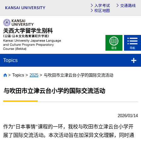
入学考试
交通路线
校区地图
Topics
Topics
2025
与吹田市立津云台小学的国际交流活动
Home
与吹田市立津云台小学的国际交流活动
2026/01/14
作
为
"
日本事情
"
课
程的一
环
，我校与吹田市立津云台小学开
展了国
际
交流活
动
。本次活
动
旨在加深异文化理解，同
时
通