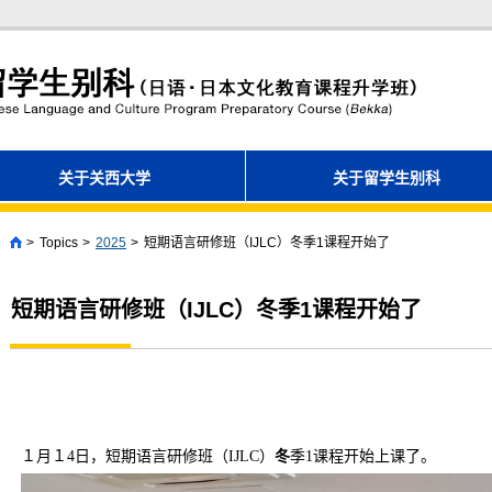
关于关西大学
关于留学生别科
Topics
2025
短期语言研修班（IJLC）冬季1课程开始了
Home
短期语言研修班（IJLC）冬季1课程开始了
１月１
4
日，短期
语
言研修班（
IJLC
）
冬
季
1
课
程开始上
课
了。