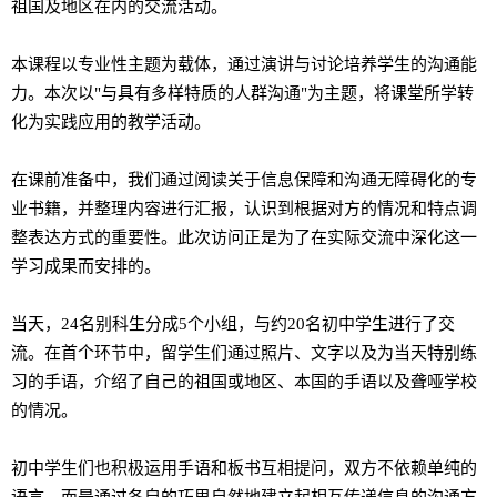
祖国及地区在内的交流活
动
。
本
课
程以
专业
性主
题为载
体，通
过
演
讲
与
讨论
培养学生的沟通能
力。本次以"与具有多
样
特
质
的人群沟通"
为
主
题
，将
课
堂所学
转
化
为实
践
应
用的教学活
动
。
在
课
前准备中，我
们
通
过阅读
关于信息保障和沟通无障碍化的
专
业书
籍，并整理内容
进
行
汇报
，
认识
到根据
对
方的情况和特点
调
整表达方式的重要性。此次
访问
正是
为
了在
实际
交流中深化
这
一
学
习
成果而安排的。
当天，
24
名别科生分成
5
个小
组
，与
约
20
名初中学生
进
行了交
流。在首个
环节
中，留学生
们
通
过
照片、文字以及
为
当天特别
练
习
的手
语
，介
绍
了自己的祖国或地区、本国的手
语
以及
聋哑
学校
的情况。
初中学生
们
也
积
极运用手
语
和板
书
互相提
问
，双方不依
赖单纯
的