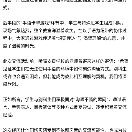
语
言，而是通
过
各自的巧思自然地建立起相互
传递
信息的沟通方
式。
后半段的"手
语
卡牌游
戏
"
环节
中，学生与特殊班学生
组
成同
队
，
现场
气氛
热
烈，整个教室洋溢着
欢
笑。在以手
语为纽带
的
协
作
过
程中，大家通
过
游
戏传递
着"想要
传
达"与"渴望理解"的心意，共
度了温馨的
时
光。
此次交流活
动
前，听障支援学校的老
师
曾寄来
这样
的寄
语
：
"希望
见
证
学生
们
在无法使用手
语
的
环
境中如何
创
造沟通方式。别科生
或
许
也会遇到困
难
，但若能成
为
彼此相互理解的契机，我
们
将深
感欣慰。
"
正如所言，学生与别科生
们积
极面
对
"沟通不
畅
的瞬
间
"，通
过语
言、手
势
表达、黑板笔
谈
等多种方式反复
尝试
，逐步
积
累着交流
经验
。
这
次
经历让
他
们
切
实
感受到不依
赖
声音的交流可能性，也成
为
彼