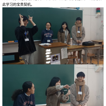
此学
习
的宝
贵
契机。