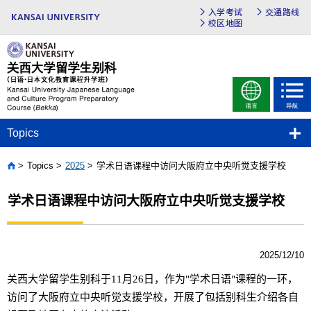
入学考试
交通路线
校区地图
Topics
Topics
2025
学术日语课程中访问大阪府立中央听觉支援学校
Home
学术日语课程中访问大阪府立中央听觉支援学校
2025/12/10
关西大学留学生别科于
11
月
26
日，作
为
"学
术
日
语
"
课
程的一
环
，
访问
了大阪府立中央听
觉
支援学校，开展了包括别科生介
绍
各自