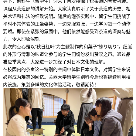
导下，别科生（留学生）迎来了首次接触正统茶道的宝贵机会。
课程从茶道部的讲解开始。大家认真聆听了关于茶道的历史、相
关术语和礼法的细致说明。随后的泡茶实践中，留学生们挑战了
平时不常体验的正坐姿势，一边克服紧张，一边学习每一个动作
要领。即使在紧张的氛围中，他们依然能感受到茶道的深奥与魅
力，令人印象深刻。
此次的点心是以
"
秋日红叶
"
为主题制作的和菓子
"
練り切り
"
。细腻
的外形与清雅的味道让参与的学生们纷纷发出赞叹之声。通过品
尝应季茶点，大家进一步加深了对日本文化的理解。
在校园内的茶室这一特别的空间中体验日本文化，对留学生来说
必将成为难忘的回忆。关西大学留学生别科今后也将继续利用校
内设施，策划多样的文化体验活动，敬请期待！