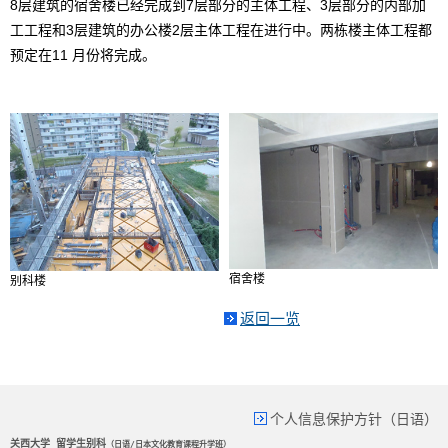
8
层
建筑
的宿舍楼已
经
完成到
7
层
部分的主体工程
、
3
层
部分的内部
加
工工程和
3
层
建筑的
办
公楼
2
层
主体工程在
进
行中。
两
栋
楼主体
工程都
预
定在
11
月份将完成。
宿舍楼
别科楼
返回一览
个人信息保护方针（日语）
关西大学 留学生别科
（日语/日本文化教育课程升学班）