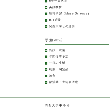
6年一貫教育
英語教育
理科学習（Muse Science）
ICT環境
関西大学との連携
学校生活
施設・設備
年間行事予定
一日の生活
制服・制定品
給食
部活動・生徒会活動
関西大学中等部