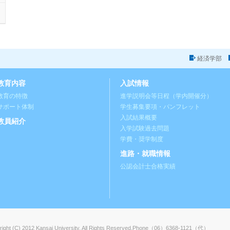
経済学部
教育内容
入試情報
教育の特徴
進学説明会等日程（学内開催分）
サポート体制
学生募集要項・パンフレット
入試結果概要
教員紹介
入学試験過去問題
学費・奨学制度
進路・就職情報
公認会計士合格実績
ight (C) 2012 Kansai University. All Rights Reserved.
Phone（06）6368-1121（代）