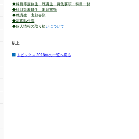
◆
科目等履修生・聴講生 募集要項・科目一覧
◆
科目等履修生 出願書類
◆
聴講生 出願書類
◆
写真貼付票
◆
個人情報の取り
扱
いについて
以上
トピックス 2018年の一覧へ戻る