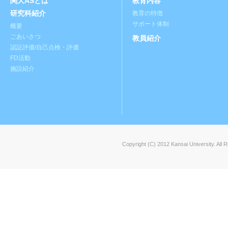
関大ASとは
教育内容
研究科紹介
教育の特徴
サポート体制
概要
ごあいさつ
教員紹介
認証評価/自己点検・評価
FD活動
施設紹介
Copyright (C) 2012 Kansai University. All 