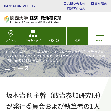
お問い合わせ
資料請求
交通アクセス
アクセス
サイトマップ
お問い合わせ
検索
MENU
ホーム
ニュース
坂本治也 主幹（政治参加研究班）が発行委員
会および執筆者の1人として関わった日本ファンドレイジング協会編
『寄付白書2025』が公刊されました。
ニュース
坂本治也 主幹（政治参加研究班）
が発行委員会および執筆者の1人