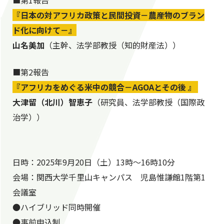
『日本の対アフリカ政策と民間投資－農産物のブラン
ド化に向けて－』
山名美加
（主幹、法学部教授（知的財産法））
■第2報告
『アフリカをめぐる米中の競合－AGOAとその後 』
大津留（北川）智恵子
（研究員、法学部教授（国際政
治学））
日時：2025年9月20日（土）13時～16時10分
会場：関西大学千里山キャンパス 児島惟謙館1階第1
会議室
●ハイブリッド同時開催
●事前申込制