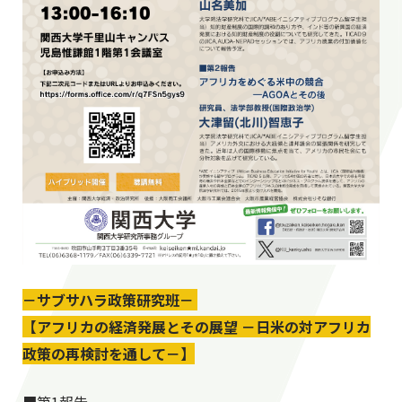
－サブサハラ政策研究班－
【アフリカの経済発展とその展望 －日米の対アフリカ
政策の再検討を通して－】
■第1報告