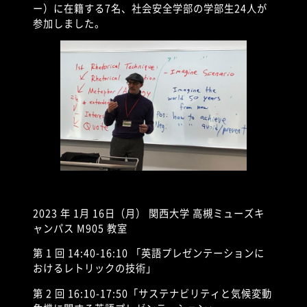
ー）に在籍する
7
名、社会安全学部の学部生
24
人が
参加しました。
202
3 年
1
月
16
日（月） 関西大学 高槻ミューズキ
ャンパス
M905
教室
第
1
回
14:40-16:10
「英語プレゼンテーションに
おけるレトリックの技術」
第
2
回
16:10-17:50
「サステナビリティと気候変動