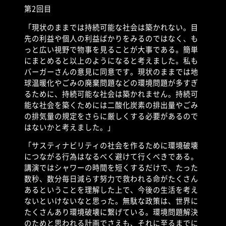
第
2
回目
「現状のままでは持続可能な社会は築かれない。目
先の利益や個人の利益ばかりをみるのではなく、も
っと広い視野で物事を見ることが大事である。簡単
にまとめると以上のようになると考えました。私も
バーガーさんの意見に同意です。現状のままでは地
球温暖化やごみの廃棄問題などの環境問題が多すぎ
るために、持続可能な社会は築かれません。持続可
能な社会を築くためには二酸化炭素の排出量やごみ
の排気量の規定をさらに厳しくする必要があるので
はないかと考えました。」
「サスティナビリティの社会を作るために環境破壊
につながる行為はなるべく避けて行くべきである。
講演ではシャワーの時間を短くするだけで、たった
数秒、数分毎日減らす努力で救われる命がたくさん
あるということを理解した上で、今後の生活を考え
ないといけないなと思った。無駄な政策は、世界に
たくさんあり環境破壊に繋げている。環境問題解決
のためと思われる計画でさえも、それに至るまでに