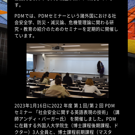
す。
PDM
では、
PDM
セミナーという諸外国における社
会安全学、防災・減災論、危機管理論に関わる研
究・教育の紹介のためのセミナーを定期的に開催し
ています。
2023
年
1
月
16
日に
2022
年度 第１回
/
第
2
回
PDM
セミナー 「社会安全に関する英語表現の技術」（講
師アンディ・バーガー氏） を開催しました。
PDM
に在籍する外国人大学院生（博士課程後期課程、ド
クター）
3
人全員と、博士課程前期課程（マスタ