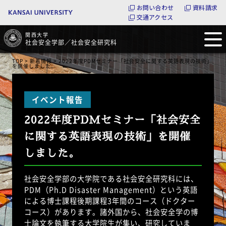
お問い合わせ
資料請求
交通アクセス
関西大学
社会安全学部／社会安全研究科
TOP
>
新着情報
> 2022年度PDMセミナー「社会安全に関する英語表現の技術」
を開催しました。
2022年度PDMセミナー「社会安全
に関する英語表現の技術」を開催
しました。
社会安全学部の大学院である社会安全研究科には、
PDM（Ph.D Disaster Management）という英語
による博士課程後期課程3年間のコース（ドクター
コース）があります。諸外国から、社会安全学の博
士論文を執筆する大学院生が集い、研究していま