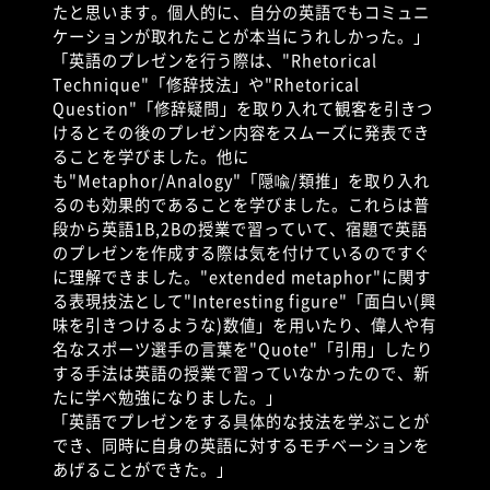
たと思います。個人的に、自分の英語でもコミュニ
ケーションが取れたことが本当にうれしかった。」
「英語のプレゼンを行う際は、
"Rhetorical
Technique"
「修辞技法」や
"Rhetorical
Question"
「修辞疑問」を取り入れて観客を引きつ
けるとその後のプレゼン内容をスムーズに発表でき
ることを学びました。他に
も
"Metaphor/Analogy"
「隠喩
/
類推」を取り入れ
るのも効果的であることを学びました。これらは普
段から英語
1B,2B
の授業で習っていて、宿題で英語
のプレゼンを作成する際は気を付けているのですぐ
に理解できました。
"extended metaphor"
に関す
る表現技法として
"Interesting figure"
「面白い
(
興
味を引きつけるような
)
数値」を用いたり、偉人や有
名なスポーツ選手の言葉を
"Quote"
「引用」したり
する手法は英語の授業で習っていなかったので、新
たに学べ勉強になりました。」
「英語でプレゼンをする具体的な技法を学ぶことが
でき、同時に自身の英語に対するモチベーションを
あげることができた。」