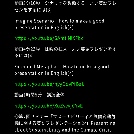
動画
3
分
10
秒 シナリオを想像する よい英語プレ
ゼンをするには
(3)
Imagine Scenario
How to make a good
presentation in English(3)
https://youtu.be/SAmtjNlXFbc
動画
4
分
23
秒 比喩の拡大 よい英語プレゼンをす
るには
(4)
Extended Metaphar
How to make a good
presentation in English(4)
https://youtu.be/nyyOqvPfBaU
動画
1
時間
5
分 講演全体
https://youtu.be/XuZvvVjCYvE
◎第
2
回セミナー「サステナビリティと気候変動危
機に関する英語プレゼンテーション」
Presenting
about Sustainability and the Climate Crisis