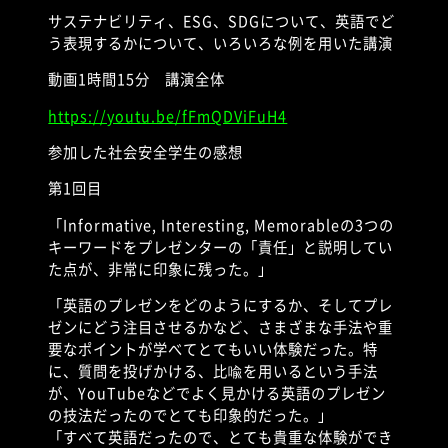
サステナビリティ、
ESG
、
SDG
について、英語でど
う表現するかについて、いろいろな例を用いた講演
動画
1
時間
15
分 講演全体
https://youtu.be/fFmQDViFuH4
参加した社会安全学生の感想
第
1
回目
「
Informative, Interesting, Memorable
の
3
つの
キーワードをプレゼンターの「責任」と説明してい
た点が、非常に印象に残った。」
「英語のプレゼンをどのようにするか、そしてプレ
ゼンにどう注目させるかなど、さまざまな手法や重
要なポイントが学べてとてもいい体験だった。特
に、質問を投げかける、比喩を用いるという手法
が、
YouTube
などでよく見かける英語のプレゼン
の技法だったのでとても印象的だった。」
「すべて英語だったので、とても貴重な体験ができ