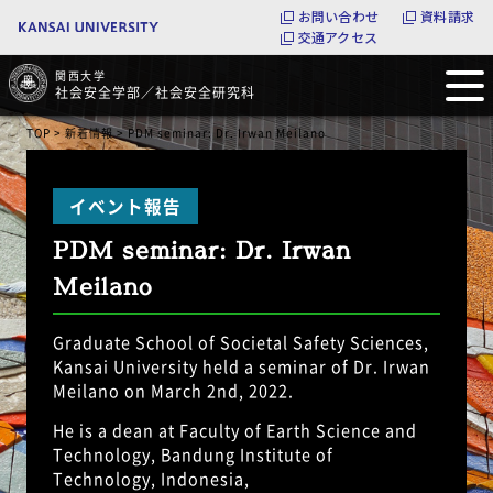
お問い合わせ
資料請求
交通アクセス
関西大学
社会安全学部／社会安全研究科
TOP
>
新着情報
> PDM seminar: Dr. Irwan Meilano
PDM seminar: Dr. Irwan
Meilano
Graduate School of Societal Safety Sciences,
Kansai University held a seminar of Dr. Irwan
Meilano on March 2nd, 2022.
He is a dean at Faculty of Earth Science and
Technology, Bandung Institute of
Technology, Indonesia,