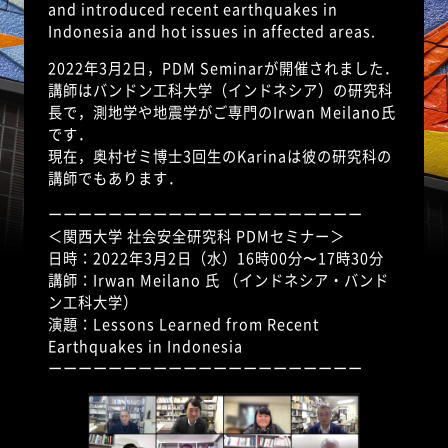
and introduced recent earthquakes in
Indonesia and hot issues in affected areas.
2022年3月2日，PDM Seminarが開催されました．
講師はバンドン工科大学（インドネシア）の研究科
長で，測地学や地震学がご専門のIrwan Meilano氏
です．
現在，奥村ゼミ博士3回生のKarinaは彼の研究科の
講師でもあります．
ーーーーーーーーーーーーーーーーーーーーー
＜関西大学 社会安全研究科 PDMセミナー＞
日時：2022年3月2日（水）16時00分〜17時30分
講師：Irwan Meilano 氏 （インドネシア・バンド
ン工科大学）
演題：Lessons Learned from Recent
Earthquakes in Indonesia
ーーーーーーーーーーーーーーーーーーーーー