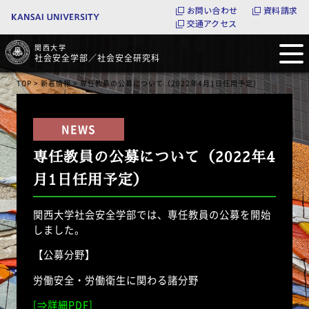
お問い合わせ
資料請求
交通アクセス
関西大学
社会安全学部／社会安全研究科
TOP
>
新着情報
> 専任教員の公募について（2022年4月1日任用予定）
専任教員の公募について（2022年4
月1日任用予定）
関西大学社会安全学部では、専任教員の公募を開始
しました。
【公募分野】
労働安全・労働衛生に関わる諸分野
[⇒詳細PDF]